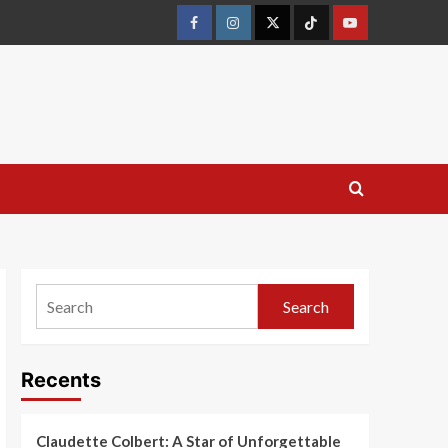
Search
Recents
Claudette Colbert: A Star of Unforgettable