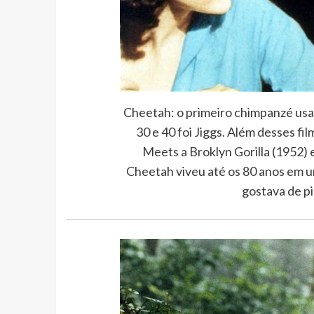
Cheetah: o primeiro chimpanzé usad
30 e 40 foi Jiggs. Além desses f
Meets a Broklyn Gorilla (1952) e
Cheetah viveu até os 80 anos em um
gostava de pi