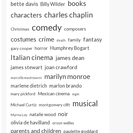
books
bette davis
Billy Wilder
charles chaplin
characters
comedy
composers
Christmas
crime
costumes
fantasy
family
death
Humphrey Bogart
horror
gary cooper
Italian cinema
james dean
joan crawford
james stewart
marilyn monroe
marcello mastroianni
marlon brando
marlene dietrich
Mexican cinema
mary pickford
mgm
musical
Michael Curtiz
montgomery clift
noir
natalie wood
Myrna Loy
olivia de havilland
orson welles
parents and children
paulette goddard