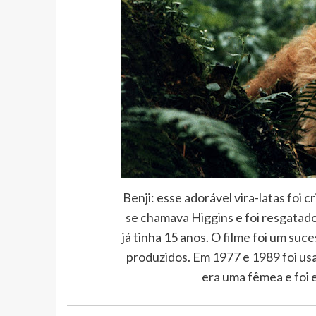
Benji: esse adorável vira-latas foi
se chamava Higgins e foi resgatado
já tinha 15 anos. O filme foi um su
produzidos. Em 1977 e 1989 foi usa
era uma fêmea e foi