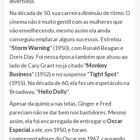
divertidos.
Na década de 50, sua carreira diminuiu de ritmo. O
cinema não é muito gentil com as mulheres que
vão envelhecendo, mesmo assim ela ainda
conseguiu emplacar alguns sucessos. Estrelou
“
Storm Warning
” (1950), com Ronald Reagan e
Doris Day. Foi nessa época também que atuou ao
lado de Cary Grant no já citado “
Monkey
Business
” (1952) e no suspense “
Tight Spot
”
(1955). Na década de 60, ela fez um espetáculo na
Broadway, “
Hello Dolly
“.
Apesar da química nas telas, Ginger e Fred
pareciam não se dar bem nos bastidores. Mesmo
assim, ela foi encarregada de entregar o
Oscar
Especial
a ele, em 1950, e foram
coapresentadores do Oscar em 1967, causando