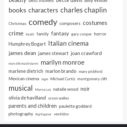
bette davis
best movies
Billy Wilder
charles chaplin
books
characters
comedy
costumes
composers
Christmas
crime
fantasy
family
horror
gary cooper
death
Italian cinema
Humphrey Bogart
james dean
joan crawford
james stewart
marilyn monroe
marcello mastroianni
marlon brando
marlene dietrich
mary pickford
Mexican cinema
Michael Curtiz
montgomery clift
mgm
musical
noir
natalie wood
Myrna Loy
olivia de havilland
orson welles
parents and children
paulette goddard
photography
vestidos
Raj Kapoor