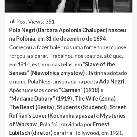
Post Views:
351
Pola Negri (Barbara Apolonia Chalupec) nasceu
na Polônia, em 31 de dezembro de 1894.
Começou a fazer balé, mas uma forte tuberculose
forçou-a a parar. Trabalhou nos teatros, até que,
em 1914, estreou nas telas, em
“Slave of the
Senses” (Niewolnica zmysłów)
. Já tinha adotado
o nome Pola Negri, inspirada na poeta
Ada Negri
.
Após sucessos como
“Carmen” (1918)
e
“Madame Dubary” (1919)
,
The Wife (Żona)
,
The Beast (Besta)
,
Students (Studenci)
,
Street
Ruffian’s Lover (Kochanka apasza)
e
Mysteries
of Warsaw
, Pola foi convidada por
Ernest
Lubitsch (diretor)
para ir a Hollywood, em 1921.