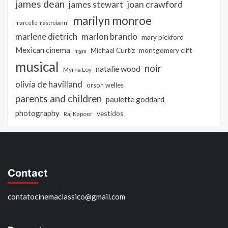
james dean
joan crawford
james stewart
marilyn monroe
marcello mastroianni
marlon brando
marlene dietrich
mary pickford
Mexican cinema
Michael Curtiz
montgomery clift
mgm
musical
noir
natalie wood
Myrna Loy
olivia de havilland
orson welles
parents and children
paulette goddard
photography
vestidos
Raj Kapoor
Contact
contatocinemaclassico@gmail.com