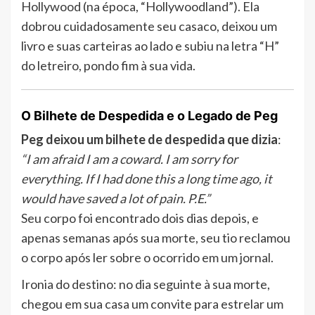
Hollywood (na época, “Hollywoodland”). Ela
dobrou cuidadosamente seu casaco, deixou um
livro e suas carteiras ao lado e subiu na letra “H”
do letreiro, pondo fim à sua vida.
O Bilhete de Despedida e o Legado de Peg
Peg deixou um bilhete de despedida que dizia
:
“I am afraid I am a coward. I am sorry for
everything. If I had done this a long time ago, it
would have saved a lot of pain. P.E.”
Seu corpo foi encontrado dois dias depois, e
apenas semanas após sua morte, seu tio reclamou
o corpo após ler sobre o ocorrido em um jornal.
Ironia do destino: no dia seguinte à sua morte,
chegou em sua casa um convite para estrelar um