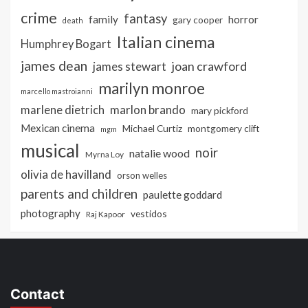
crime
fantasy
family
horror
gary cooper
death
Italian cinema
Humphrey Bogart
james dean
joan crawford
james stewart
marilyn monroe
marcello mastroianni
marlon brando
marlene dietrich
mary pickford
Mexican cinema
Michael Curtiz
montgomery clift
mgm
musical
noir
natalie wood
Myrna Loy
olivia de havilland
orson welles
parents and children
paulette goddard
photography
vestidos
Raj Kapoor
Contact