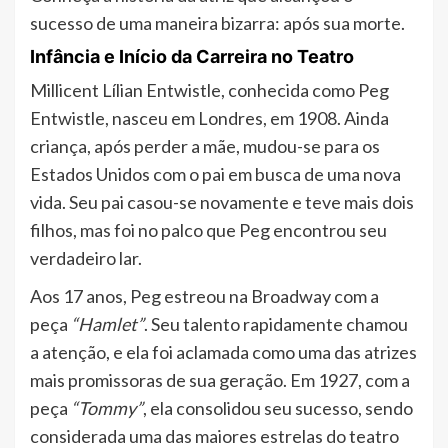
sucesso de uma maneira bizarra: após sua morte.
Infância e Início da Carreira no Teatro
Millicent Lílian Entwistle, conhecida como Peg
Entwistle, nasceu em Londres, em 1908. Ainda
criança, após perder a mãe, mudou-se para os
Estados Unidos com o pai em busca de uma nova
vida. Seu pai casou-se novamente e teve mais dois
filhos, mas foi no palco que Peg encontrou seu
verdadeiro lar.
Aos 17 anos, Peg estreou na Broadway com a
peça
“Hamlet”
. Seu talento rapidamente chamou
a atenção, e ela foi aclamada como uma das atrizes
mais promissoras de sua geração. Em 1927, com a
peça
“Tommy”
, ela consolidou seu sucesso, sendo
considerada uma das maiores estrelas do teatro