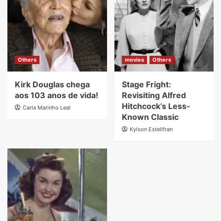
Others
movies
Others
Kirk Douglas chega
Stage Fright:
aos 103 anos de vida!
Revisiting Alfred
Hitchcock’s Less-
Carla Marinho Leal
Known Classic
Kylson Estellfran