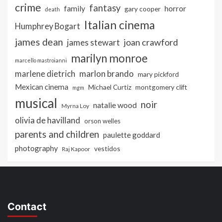
crime
fantasy
family
horror
gary cooper
death
Italian cinema
Humphrey Bogart
james dean
joan crawford
james stewart
marilyn monroe
marcello mastroianni
marlon brando
marlene dietrich
mary pickford
Mexican cinema
Michael Curtiz
montgomery clift
mgm
musical
noir
natalie wood
Myrna Loy
olivia de havilland
orson welles
parents and children
paulette goddard
photography
vestidos
Raj Kapoor
Contact