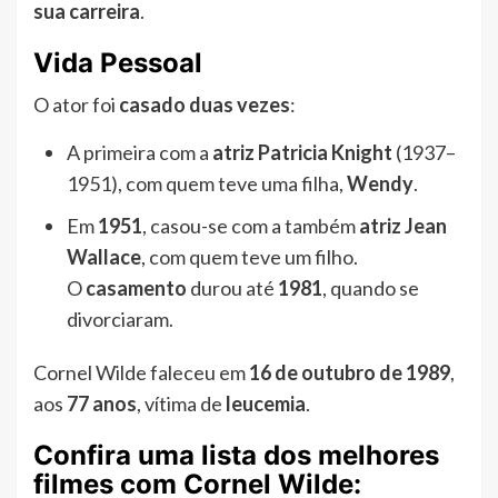
sua carreira
.
Vida Pessoal
O ator foi
casado duas vezes
:
A primeira com a
atriz Patricia Knight
(1937–
1951), com quem teve uma filha,
Wendy
.
Em
1951
, casou-se com a também
atriz Jean
Wallace
, com quem teve um filho.
O
casamento
durou até
1981
, quando se
divorciaram.
Cornel Wilde faleceu em
16 de outubro de 1989
,
aos
77 anos
, vítima de
leucemia
.
Confira uma lista dos melhores
filmes com Cornel Wilde: