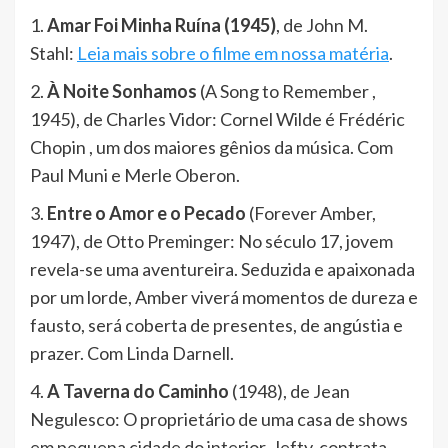
1.
Amar Foi Minha Ruína (1945)
, de John M.
Stahl:
Leia mais sobre o filme em nossa matéria
.
2.
À Noite Sonhamos
(A Song to Remember ,
1945), de Charles Vidor: Cornel Wilde é Frédéric
Chopin , um dos maiores gênios da música. Com
Paul Muni e Merle Oberon.
3.
Entre o Amor e o Pecado
(Forever Amber,
1947), de Otto Preminger: No século 17, jovem
revela-se uma aventureira. Seduzida e apaixonada
por um lorde, Amber viverá momentos de dureza e
fausto, será coberta de presentes, de angústia e
prazer. Com Linda Darnell.
4.
A Taverna do Caminho
(1948), de Jean
Negulesco: O proprietário de uma casa de shows
em pequena cidade do interior, Jefty, contrata