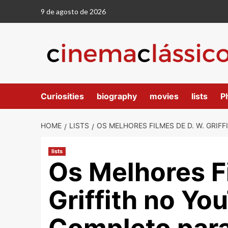
9 de agosto de 2026
Curiosities
biography
movies
lists
P
HOME
LISTS
OS MELHORES FILMES DE D. W. GRIF
lists
Os Melhores F
Griffith no Yo