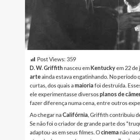
Post Views:
359
D. W. Griffith
nasceu em
Kentucky
em 22 de 
arte
ainda estava engatinhando. No período q
curtas, dos quais a
maioria
foi destruída. Esse
ele experimentasse diversos
planos de câme
fazer diferença numa cena, entre outros exp
Ao chegar na
Califórnia
, Griffith contribuiu
Se não foi o criador de grande parte dos “tru
adaptou-as em seus filmes. O
cinema
não nas