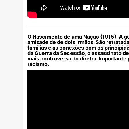
O Nascimento de uma Nação (1915):
A gu
amizade de de dois irmãos. São retratad
famílias e as conexões com os principia
da Guerra da Secessão, o assassinato de 
mais controversa do diretor. Importante 
racismo.