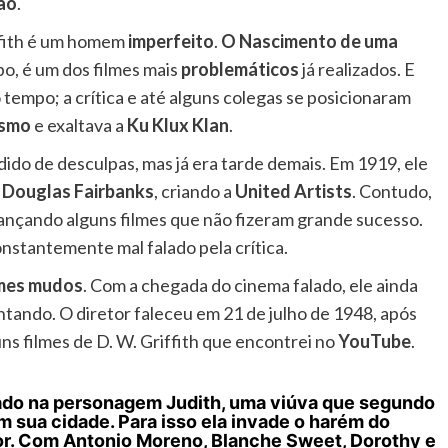
ão
.
ffith é um homem
imperfeito
.
O Nascimento de uma
o, é um dos filmes mais
problemáticos
já realizados. E
tempo; a crítica e até alguns colegas se posicionaram
ismo
e exaltava a
Ku Klux Klan
.
dido de desculpas, mas já era tarde demais. Em 1919, ele
e
Douglas Fairbanks
, criando a
United Artists
. Contudo,
ançando alguns filmes que não fizeram grande sucesso.
onstantemente mal falado pela crítica.
lmes mudos
. Com a chegada do cinema falado, ele ainda
entando. O diretor faleceu em 21 de julho de 1948, após
uns filmes de D. W. Griffith que encontrei no
YouTube
.
ado na personagem Judith, uma viúva que segundo
m sua cidade. Para isso ela invade o harém do
r. Com Antonio Moreno, Blanche Sweet, Dorothy e