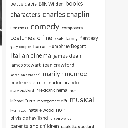
books
bette davis
Billy Wilder
charles chaplin
characters
comedy
composers
Christmas
crime
costumes
fantasy
family
death
Humphrey Bogart
horror
gary cooper
Italian cinema
james dean
joan crawford
james stewart
marilyn monroe
marcello mastroianni
marlon brando
marlene dietrich
Mexican cinema
mary pickford
mgm
musical
Michael Curtiz
montgomery clift
noir
natalie wood
Myrna Loy
olivia de havilland
orson welles
parents and children
paulette goddard