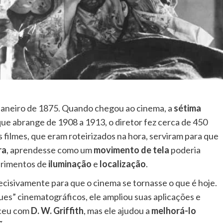
janeiro de 1875. Quando chegou ao cinema, a
sétima
ue abrange de 1908 a 1913, o diretor fez cerca de 450
s filmes, que eram roteirizados na hora, serviram para que
ra
, aprendesse como um
movimento de tela
poderia
erimentos de
iluminação
e
localização
.
 decisivamente para que o cinema se tornasse o que é hoje.
ques” cinematográficos, ele ampliou suas aplicações e
ceu com
D. W. Griffith
, mas ele ajudou a
melhorá-lo