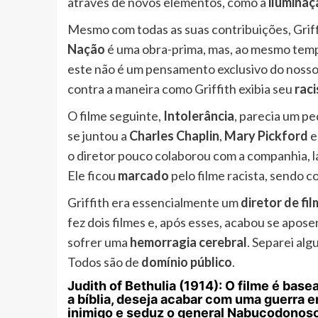
através de novos elementos, como a
iluminaç
Mesmo com todas as suas contribuições, Gri
Nação
é uma obra-prima, mas, ao mesmo temp
este não é um pensamento exclusivo do nosso 
contra a maneira como Griffith exibia seu
rac
O filme seguinte,
Intolerância
, parecia um pe
se juntou a
Charles Chaplin
,
Mary Pickford
o diretor pouco colaborou com a companhia, l
Ele ficou
marcado
pelo filme racista, sendo c
Griffith era essencialmente um
diretor de fi
fez dois filmes e, após esses, acabou se apos
sofrer uma
hemorragia cerebral
. Separei alg
Todos são de
domínio público
.
Judith of Bethulia (1914):
O filme é base
a bíblia, deseja acabar com uma guerra e
inimigo e seduz o general Nabucodonoso