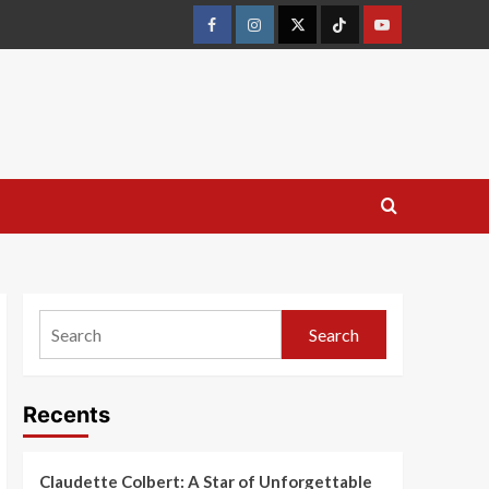
Search
Recents
Claudette Colbert: A Star of Unforgettable