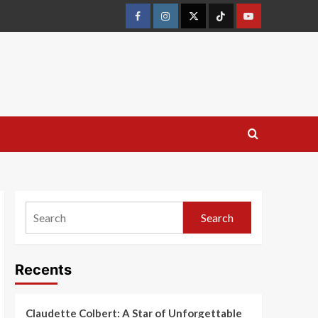
Search
Recents
Claudette Colbert: A Star of Unforgettable