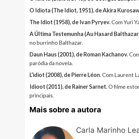
O Idiota (The Idiot, 1951), de Akira Kurosa
The Idiot (1958), de Ivan Pyryev.
Com Yuri Ya
A Última Testemunha (Au Hasard Balthazar,
no burrinho Balthazar.
Daun Haus (2001), de Roman Kachanov.
Com 
paródia da novela.
L’idiot (2008), de Pierre Léon.
Com Laurent La
Idioot (2011), de Rainer Sarnet.
O filme eston
principais.
Mais sobre a autora
Carla Marinho Lea