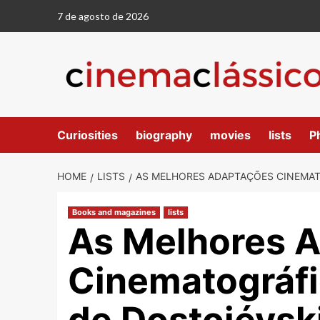
7 de agosto de 2026
Curiosities
biography
movies
lists
P
HOME
LISTS
AS MELHORES ADAPTAÇÕES CINEMATOG
Books and magazines
lists
As Melhores 
Cinematográfic