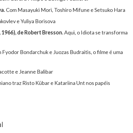
wa.
Com Masayuki Mori, Toshiro Mifune e Setsuko Hara
kovlev e Yuliya Borisova
 1966), de Robert Bresson.
Aqui, o Idiota se transforma
Fyodor Bondarchuk e Juozas Budraitis, o filme é uma
cotte e Jeanne Balibar
iano traz Risto Kübar e Katariina Unt nos papéis
l