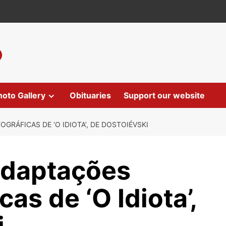
hoto Gallery
Obituaries
Support our website
RÁFICAS DE ‘O IDIOTA’, DE DOSTOIÉVSKI
Adaptações
as de ‘O Idiota’,