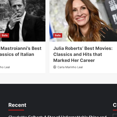
lists
lists
 Mastroianni’s Best
Julia Roberts’ Best Movies:
assics of Italian
Classics and Hits that
Marked Her Career
nho Leal
Carla Marinho Leal
Recent
C
Claudette Colbert: A Star of Unforgettable Shine and