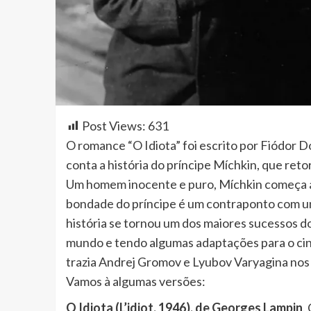
Post Views:
631
O romance “O Idiota” foi escrito por Fiódor D
conta a história do príncipe Míchkin, que ret
Um homem inocente e puro, Míchkin começa a 
bondade do príncipe é um contraponto com u
história se tornou um dos maiores sucessos d
mundo e tendo algumas adaptações para o cinem
trazia Andrej Gromov e Lyubov Varyagina nos p
Vamos à algumas versões:
O Idiota (L’idiot, 1946), de Georges Lampin
.