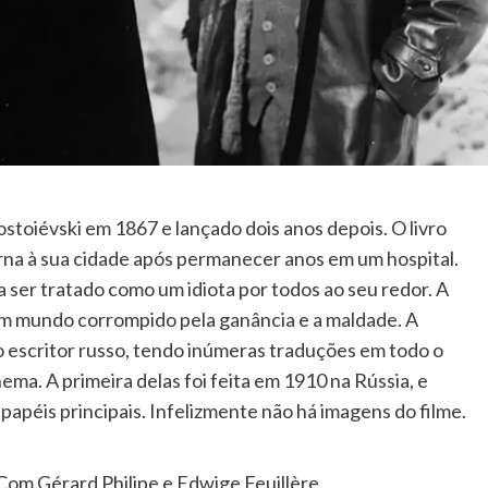
ostoiévski em 1867 e lançado dois anos depois. O livro
orna à sua cidade após permanecer anos em um hospital.
ser tratado como um idiota por todos ao seu redor. A
m mundo corrompido pela ganância e a maldade. A
o escritor russo, tendo inúmeras traduções em todo o
a. A primeira delas foi feita em 1910 na Rússia, e
apéis principais. Infelizmente não há imagens do filme.
 Com Gérard Philipe e Edwige Feuillère.