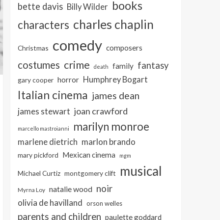
books
bette davis
Billy Wilder
charles chaplin
characters
comedy
composers
Christmas
crime
costumes
fantasy
family
death
Humphrey Bogart
horror
gary cooper
Italian cinema
james dean
joan crawford
james stewart
marilyn monroe
marcello mastroianni
marlon brando
marlene dietrich
Mexican cinema
mary pickford
mgm
musical
Michael Curtiz
montgomery clift
noir
natalie wood
Myrna Loy
olivia de havilland
orson welles
parents and children
paulette goddard