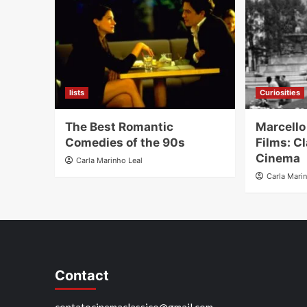
lists
Curiosities
The Best Romantic
Marcello
Comedies of the 90s
Films: Cl
Cinema
Carla Marinho Leal
Carla Mari
Contact
contatocinemaclassico@gmail.com