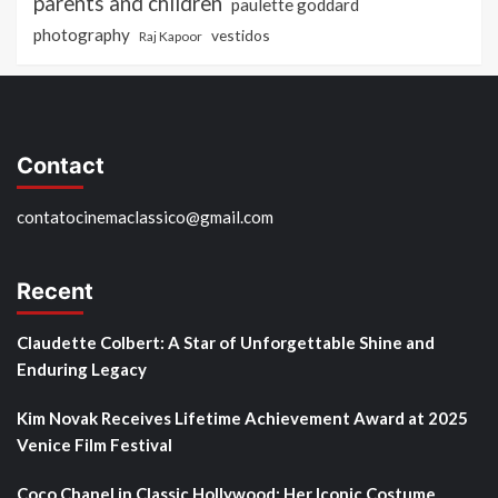
parents and children
paulette goddard
photography
vestidos
Raj Kapoor
Contact
contatocinemaclassico@gmail.com
Recent
Claudette Colbert: A Star of Unforgettable Shine and
Enduring Legacy
Kim Novak Receives Lifetime Achievement Award at 2025
Venice Film Festival
Coco Chanel in Classic Hollywood: Her Iconic Costume