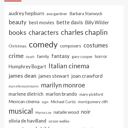
audrey hepburn
ava gardner
Barbara Stanwyck
beauty
bette davis
best movies
Billy Wilder
charles chaplin
books
characters
comedy
costumes
composers
Christmas
crime
fantasy
family
horror
gary cooper
death
Italian cinema
Humphrey Bogart
james dean
joan crawford
james stewart
marilyn monroe
marcello mastroianni
marlon brando
marlene dietrich
mary pickford
Mexican cinema
Michael Curtiz
montgomery clift
mgm
musical
noir
natalie wood
Myrna Loy
olivia de havilland
orson welles