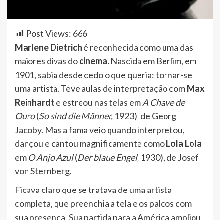
Post Views:
666
Marlene Dietrich
é reconhecida como uma das
maiores divas do
cinema.
Nascida em Berlim, em
1901, sabia desde cedo o que queria: tornar-se
uma artista. Teve aulas de interpretação com
Max
Reinhardt
e estreou nas telas em
A Chave de
Ouro
(
So sind die Männer,
1923), de Georg
Jacoby. Mas a fama veio quando interpretou,
dançou e cantou magnificamente como
Lola Lola
em
O Anjo Azul
(
Der blaue Engel,
1930), de Josef
von Sternberg.
Ficava claro que se tratava de uma artista
completa, que preenchia a tela e os palcos com
sua presença. Sua partida para a América ampliou