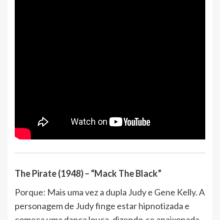
The Pirate (1948) – “Mack The Black”
Porque: Mais uma vez a dupla Judy e Gene Kelly. A
personagem de Judy finge estar hipnotizada e
começa uma dança louca, dizendo-se apaixonada