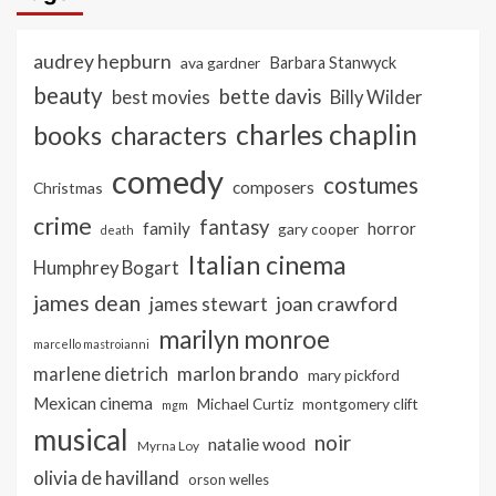
audrey hepburn
ava gardner
Barbara Stanwyck
beauty
bette davis
best movies
Billy Wilder
charles chaplin
books
characters
comedy
costumes
composers
Christmas
crime
fantasy
family
horror
gary cooper
death
Italian cinema
Humphrey Bogart
james dean
joan crawford
james stewart
marilyn monroe
marcello mastroianni
marlon brando
marlene dietrich
mary pickford
Mexican cinema
Michael Curtiz
montgomery clift
mgm
musical
noir
natalie wood
Myrna Loy
olivia de havilland
orson welles