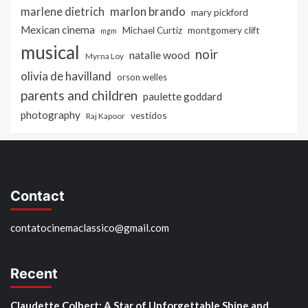
marlon brando
marlene dietrich
mary pickford
Mexican cinema
Michael Curtiz
montgomery clift
mgm
musical
noir
natalie wood
Myrna Loy
olivia de havilland
orson welles
parents and children
paulette goddard
photography
vestidos
Raj Kapoor
Contact
contatocinemaclassico@gmail.com
Recent
Claudette Colbert: A Star of Unforgettable Shine and