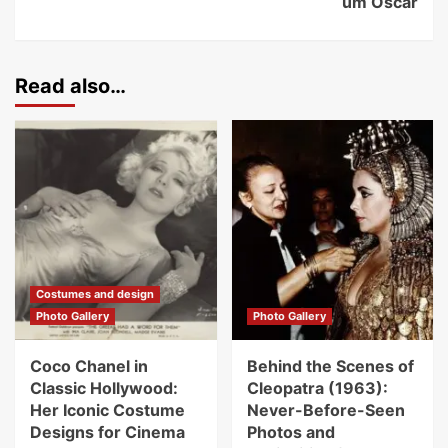
um Oscar
Read also…
Costumes and design
Photo Gallery
Photo Gallery
Coco Chanel in
Behind the Scenes of
Classic Hollywood:
Cleopatra (1963):
Her Iconic Costume
Never-Before-Seen
Designs for Cinema
Photos and