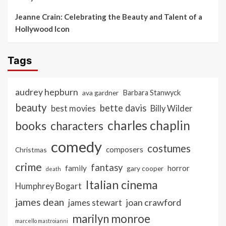
Jeanne Crain: Celebrating the Beauty and Talent of a
Hollywood Icon
Tags
audrey hepburn
ava gardner
Barbara Stanwyck
beauty
bette davis
best movies
Billy Wilder
charles chaplin
books
characters
comedy
costumes
composers
Christmas
crime
fantasy
family
horror
gary cooper
death
Italian cinema
Humphrey Bogart
james dean
joan crawford
james stewart
marilyn monroe
marcello mastroianni