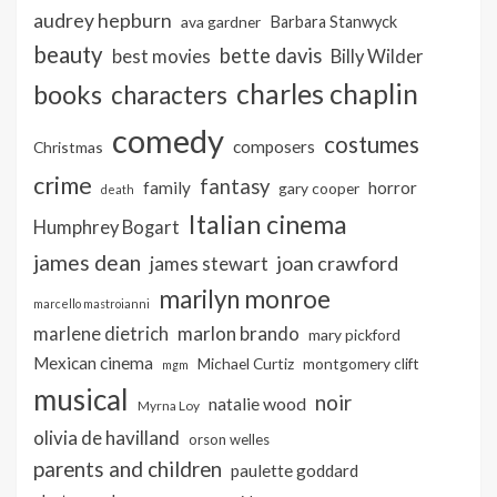
audrey hepburn
ava gardner
Barbara Stanwyck
beauty
bette davis
best movies
Billy Wilder
charles chaplin
books
characters
comedy
costumes
composers
Christmas
crime
fantasy
family
horror
gary cooper
death
Italian cinema
Humphrey Bogart
james dean
joan crawford
james stewart
marilyn monroe
marcello mastroianni
marlon brando
marlene dietrich
mary pickford
Mexican cinema
Michael Curtiz
montgomery clift
mgm
musical
noir
natalie wood
Myrna Loy
olivia de havilland
orson welles
parents and children
paulette goddard