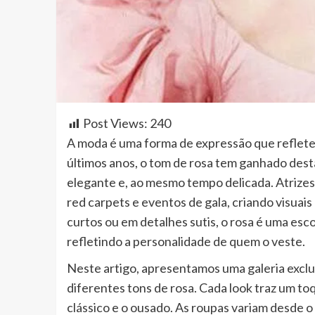
Post Views:
240
A moda é uma forma de expressão que reflete
últimos anos, o tom de rosa tem ganhado des
elegante e, ao mesmo tempo delicada. Atrize
red carpets e eventos de gala, criando visuai
curtos ou em detalhes sutis, o rosa é uma esc
refletindo a personalidade de quem o veste.
Neste artigo, apresentamos uma galeria exclus
diferentes tons de rosa. Cada look traz um toq
clássico e o ousado. As roupas variam desde o