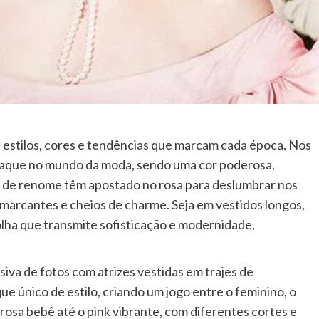
 estilos, cores e tendências que marcam cada época. Nos
taque no mundo da moda, sendo uma cor poderosa,
s de renome têm apostado no rosa para deslumbrar nos
s marcantes e cheios de charme. Seja em vestidos longos,
olha que transmite sofisticação e modernidade,
iva de fotos com atrizes vestidas em trajes de
ue único de estilo, criando um jogo entre o feminino, o
 rosa bebê até o pink vibrante, com diferentes cortes e