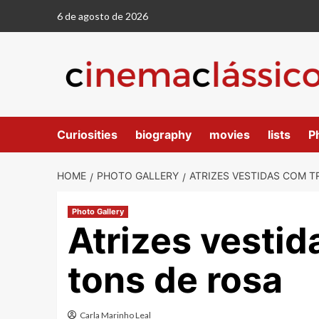
6 de agosto de 2026
Curiosities
biography
movies
lists
P
HOME
PHOTO GALLERY
ATRIZES VESTIDAS COM T
Photo Gallery
Atrizes vestid
tons de rosa
Carla Marinho Leal