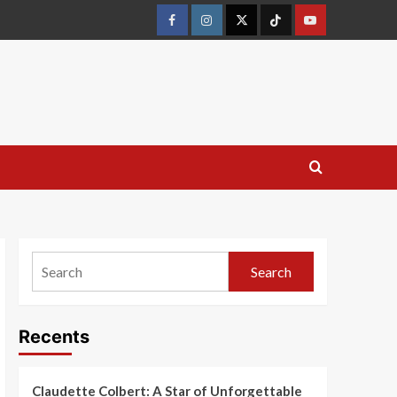
Search
Recents
Claudette Colbert: A Star of Unforgettable