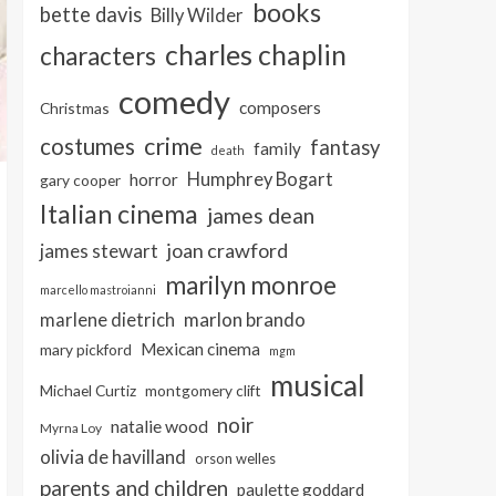
books
bette davis
Billy Wilder
charles chaplin
characters
comedy
composers
Christmas
crime
costumes
fantasy
family
death
Humphrey Bogart
horror
gary cooper
Italian cinema
james dean
joan crawford
james stewart
marilyn monroe
marcello mastroianni
marlon brando
marlene dietrich
Mexican cinema
mary pickford
mgm
musical
Michael Curtiz
montgomery clift
noir
natalie wood
Myrna Loy
olivia de havilland
orson welles
parents and children
paulette goddard