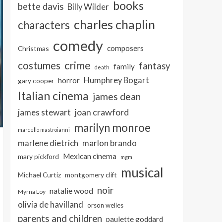
books
bette davis
Billy Wilder
charles chaplin
characters
comedy
composers
Christmas
crime
costumes
fantasy
family
death
Humphrey Bogart
horror
gary cooper
Italian cinema
james dean
joan crawford
james stewart
marilyn monroe
marcello mastroianni
marlon brando
marlene dietrich
Mexican cinema
mary pickford
mgm
musical
Michael Curtiz
montgomery clift
noir
natalie wood
Myrna Loy
olivia de havilland
orson welles
parents and children
paulette goddard