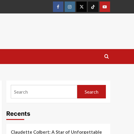
Search
Recents
Claudette Colbert: A Star of Unforgettable