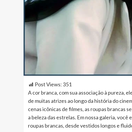
Post Views:
351
A cor branca, com sua associação à pureza, el
de muitas atrizes ao longo da história do cin
cenas icônicas de filmes, as roupas brancas se
a beleza das estrelas. Em nossa galeria, você
roupas brancas, desde vestidos longos e flui