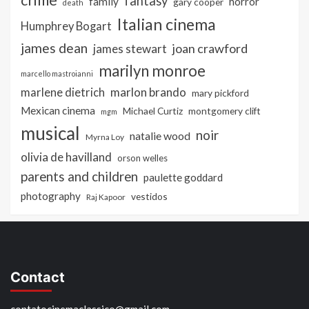
fantasy
family
horror
gary cooper
death
Italian cinema
Humphrey Bogart
james dean
joan crawford
james stewart
marilyn monroe
marcello mastroianni
marlon brando
marlene dietrich
mary pickford
Mexican cinema
Michael Curtiz
montgomery clift
mgm
musical
noir
natalie wood
Myrna Loy
olivia de havilland
orson welles
parents and children
paulette goddard
photography
vestidos
Raj Kapoor
Contact
contatocinemaclassico@gmail.com