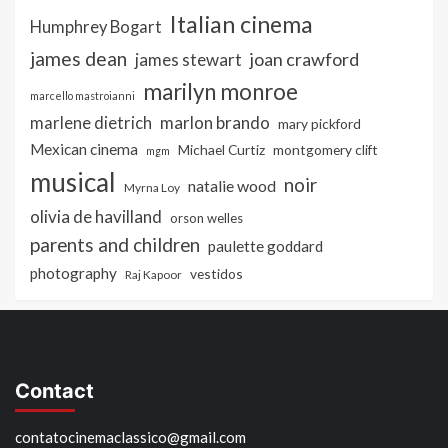
Italian cinema
Humphrey Bogart
james dean
joan crawford
james stewart
marilyn monroe
marcello mastroianni
marlon brando
marlene dietrich
mary pickford
Mexican cinema
Michael Curtiz
montgomery clift
mgm
musical
noir
natalie wood
Myrna Loy
olivia de havilland
orson welles
parents and children
paulette goddard
photography
vestidos
Raj Kapoor
Contact
contatocinemaclassico@gmail.com