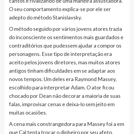
cantos e rivalizando de uma maneira assustadora.
O seu comportamento explica-se por ele ser
adepto do método Stanislavsky.
O método seguido por vários jovens atores trazia
do inconsciente os sentimentos mais guardados e
contraditórios que pudessem ajudar a compor os
personagens. Esse tipo de interpretação era
aceito pelos jovens diretores, mas muitos atores
antigos tinham dificuldades em se adaptar aos
novos tempos. Um deles era Raymond Massey,
escolhido para interpretar Adam. O ator ficou
chocado por Dean não decorar a maioria de suas
falas, improvisar cenas e deixa-lo sem jeito em
muitas ocasiões.
A cena mais constrangedora para Massey foi a em
que Cal tenta trocar o dinheiro por seu afeto.