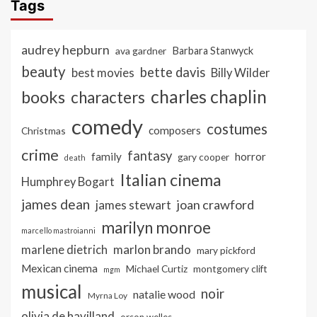
Tags
audrey hepburn
ava gardner
Barbara Stanwyck
beauty
bette davis
best movies
Billy Wilder
charles chaplin
books
characters
comedy
costumes
composers
Christmas
crime
fantasy
family
horror
gary cooper
death
Italian cinema
Humphrey Bogart
james dean
joan crawford
james stewart
marilyn monroe
marcello mastroianni
marlon brando
marlene dietrich
mary pickford
Mexican cinema
Michael Curtiz
montgomery clift
mgm
musical
noir
natalie wood
Myrna Loy
olivia de havilland