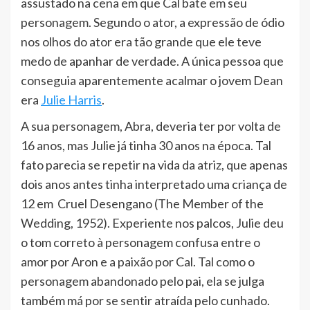
assustado na cena em que Cal bate em seu
personagem. Segundo o ator, a expressão de ódio
nos olhos do ator era tão grande que ele teve
medo de apanhar de verdade. A única pessoa que
conseguia aparentemente acalmar o jovem Dean
era
Julie Harris
.
A sua personagem, Abra, deveria ter por volta de
16 anos, mas Julie já tinha 30 anos na época. Tal
fato parecia se repetir na vida da atriz, que apenas
dois anos antes tinha interpretado uma criança de
12 em Cruel Desengano (The Member of the
Wedding, 1952). Experiente nos palcos, Julie deu
o tom correto à personagem confusa entre o
amor por Aron e a paixão por Cal. Tal como o
personagem abandonado pelo pai, ela se julga
também má por se sentir atraída pelo cunhado.