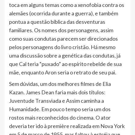
toca em alguns temas como a xenofobia contra os
alemães (ocorrida durante a guerra), e também
pontua a questão bíblica das desventuras
familiares. Os nomes dos personagens, assim
como suas condutas parecem ser direcionados
pelos personagens do livro cristão. Há mesmo
uma discussão sobre a genética das condutas, já
que Cal teria “puxado” ao espírito rebelde de sua
mãe, enquanto Aron seria o retrato de seu pai.
Sem dúvidas, um dos melhores filmes de Elia
Kazan. James Dean faria mais dois títulos:
Juventude Transviada e Assim caminha a
Humanidade. Em pouco tempo seria um dos
rostos mais reconhecidos do cinema. O ator
deveria ter ido à première realizada em Nova York
em 5 de março de 1955, mas faltou à estréia que