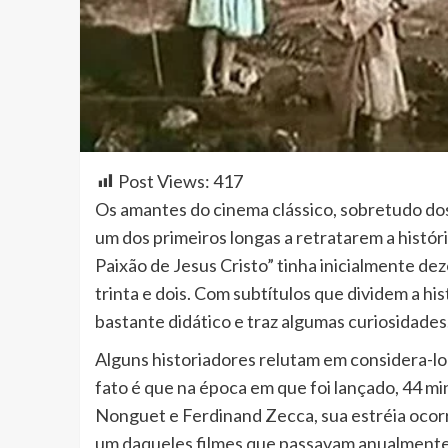
Post Views:
417
Os amantes do cinema clássico, sobretudo dos 
um dos primeiros longas a retratarem a históri
Paixão de Jesus Cristo” tinha inicialmente d
trinta e dois. Com subtítulos que dividem a hi
bastante didático e traz algumas curiosidades
Alguns historiadores relutam em considera-lo
fato é que na época em que foi lançado, 44 min
Nonguet e Ferdinand Zecca, sua estréia ocor
um daqueles filmes que passavam anualmente