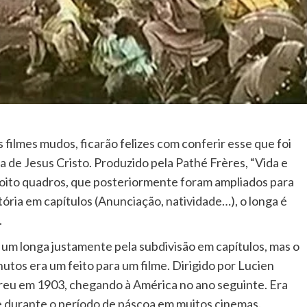
filmes mudos, ficarão felizes com conferir esse que foi
a de Jesus Cristo. Produzido pela Pathé Frères, “Vida e
ezoito quadros, que posteriormente foram ampliados para
stória em capítulos (Anunciação, natividade…), o longa é
.
 um longa justamente pela subdivisão em capítulos, mas o
utos era um feito para um filme. Dirigido por Lucien
reu em 1903, chegando à América no ano seguinte. Era
 durante o período de páscoa em muitos cinemas.