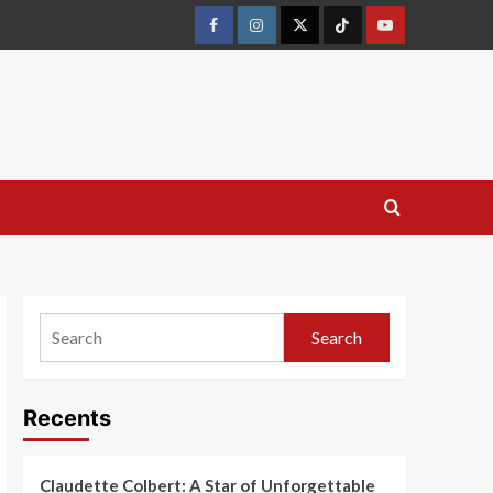
Search
Recents
Claudette Colbert: A Star of Unforgettable