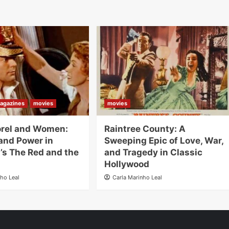
agazines
movies
movies
orel and Women:
Raintree County: A
and Power in
Sweeping Epic of Love, War,
’s The Red and the
and Tragedy in Classic
Hollywood
nho Leal
Carla Marinho Leal