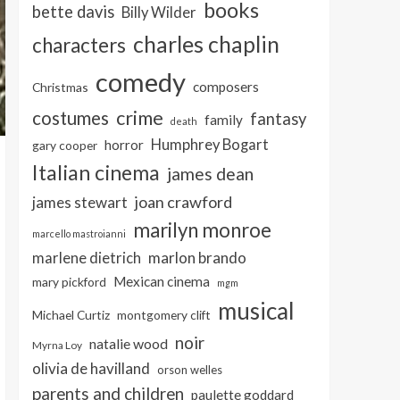
books
bette davis
Billy Wilder
charles chaplin
characters
comedy
composers
Christmas
crime
costumes
fantasy
family
death
Humphrey Bogart
horror
gary cooper
Italian cinema
james dean
joan crawford
james stewart
marilyn monroe
marcello mastroianni
marlon brando
marlene dietrich
Mexican cinema
mary pickford
mgm
musical
Michael Curtiz
montgomery clift
noir
natalie wood
Myrna Loy
olivia de havilland
orson welles
parents and children
paulette goddard