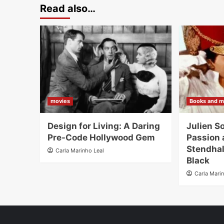
Read also…
movies
Books and m
Design for Living: A Daring
Julien S
Pre-Code Hollywood Gem
Passion 
Stendhal
Carla Marinho Leal
Black
Carla Mari