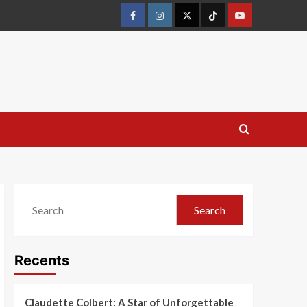
Search
Recents
Claudette Colbert: A Star of Unforgettable