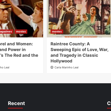
agazines
movies
movies
orel and Women:
Raintree County: A
and Power in
Sweeping Epic of Love, War,
’s The Red and the
and Tragedy in Classic
Hollywood
nho Leal
Carla Marinho Leal
Recent
C