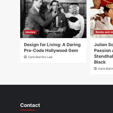
movies
Books and m
Design for Living: A Daring
Julien S
Pre-Code Hollywood Gem
Passion 
Stendhal
Carla Marinho Leal
Black
Carla Mari
Contact