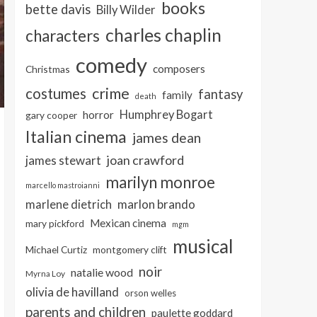
books
bette davis
Billy Wilder
charles chaplin
characters
comedy
composers
Christmas
crime
costumes
fantasy
family
death
Humphrey Bogart
horror
gary cooper
Italian cinema
james dean
joan crawford
james stewart
marilyn monroe
marcello mastroianni
marlon brando
marlene dietrich
Mexican cinema
mary pickford
mgm
musical
Michael Curtiz
montgomery clift
noir
natalie wood
Myrna Loy
olivia de havilland
orson welles
parents and children
paulette goddard