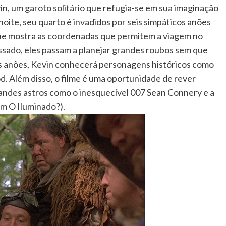
in, um garoto solitário que refugia-se em sua imaginação
noite, seu quarto é invadidos por seis simpáticos anões
e mostra as coordenadas que permitem a viagem no
assado, eles passam a planejar grandes roubos sem que
s anões, Kevin conhecerá personagens históricos como
 Além disso, o filme é uma oportunidade de rever
andes astros como o inesquecível 007 Sean Connery e a
m O Iluminado?).