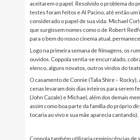
aceitarem o papel. Resolvido o problema do pr
testes foram feitos e Al Pacino, até então um 
considerado o papel de sua vida: Michael Corl
que surgissem nomes como o de Robert Redford
para o bem do nosso cinema atual, permanece
Logo na primeira semana de filmagens, os rum
ouvidos. Coppola sentia-se encurralado, cobr
elenco, alguns novatos, outros vindos do teatr
O casamento de Connie (Talia Shire – Rocky), a 
cenas levaram dois dias inteiros para serem f
(John Cazale) e Michael, além dos demais mem
assim como boa parte da família do próprio dir
tocaria ao vivo e sua mãe aparecia cantando).
Coppola também utilizaria reminiscências de s