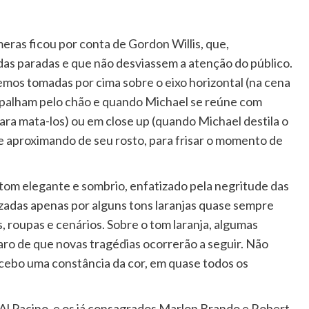
meras ficou por conta de Gordon Willis, que,
adas paradas e que não desviassem a atenção do público.
os tomadas por cima sobre o eixo horizontal (na cena
espalham pelo chão e quando Michael se reúne com
para mata-los) ou em close up (quando Michael destila o
se aproximando de seu rosto, para frisar o momento de
tom elegante e sombrio, enfatizado pela negritude das
izadas apenas por alguns tons laranjas quase sempre
, roupas e cenários. Sobre o tom laranja, algumas
aro de que novas tragédias ocorrerão a seguir. Não
rcebo uma constância da cor, em quase todos os
 Al Pacino, e os já consagrados Marlon Brando e Robert