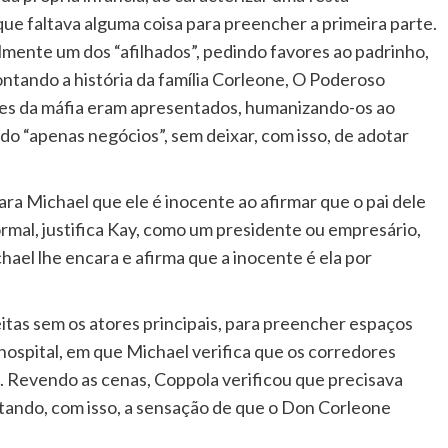
ue faltava alguma coisa para preencher a primeira parte.
ialmente um dos “afilhados”, pedindo favores ao padrinho,
ontando a história da família Corleone, O Poderoso
es da máfia eram apresentados, humanizando-os ao
ndo “apenas negócios”, sem deixar, com isso, de adotar
ra Michael que ele é inocente ao afirmar que o pai dele
rmal, justifica Kay, como um presidente ou empresário,
hael lhe encara e afirma que a inocente é ela por
itas sem os atores principais, para preencher espaços
ospital, em que Michael verifica que os corredores
a. Revendo as cenas, Coppola verificou que precisava
tando, com isso, a sensação de que o Don Corleone