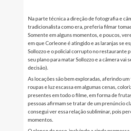
Na parte técnica a direção de fotografia e câ
tradicionalista como era, preferia filmar tom
Somente em alguns momentos, e poucos, verem
em que Corleone é atingido e as laranjas se 
Sollozzo e o policial corrupto no restaurante 
seu plano para matar Sollozzo e a câmera vai 
decisão).
As locações são bem exploradas, aferindo um 
roupas e luz escassa em algumas cenas, color
presentes em todo o filme, em forma de frutas
pessoas afirmam se tratar de um prenúncio cl
consegui ver essa relação subliminar, pois pe
momentos.
O elenco de peso, incluindo a ainda promessa