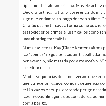
tipicamente ítalo-americana. Mas ele achava q
Decidiu justificar o título, apresentando inic
algo que veríamos ao longo de todo o filme. C
Chefão desmistificava a forma como os chefõ
estabelecer os crimes e justificá-los como se
uma abordagem realista.
Numa das cenas, Kay (Diane Keaton) afirma pa
faz “apenas” negócios, pois um trabalhador no
por exemplo, não mataria por este motivo. Mic
acreditar nisso.
Muitas seqüências do filme tiveram que ser fe
que pareceram vazios, como na seqüência do h
estão vazios e seu pai correndo perigo de vid
fazer novas filmagens dos corredores, aumen
corria perigo.