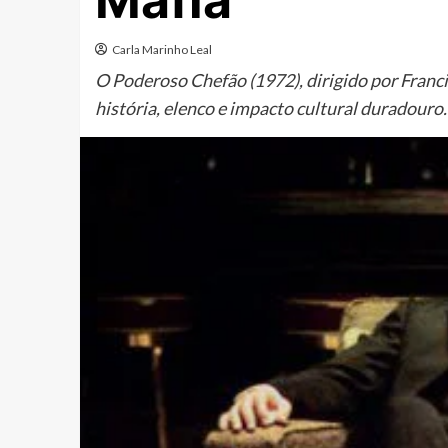
Máfia
Carla Marinho Leal
O Poderoso Chefão (1972), dirigido por Franc
história, elenco e impacto cultural duradouro.