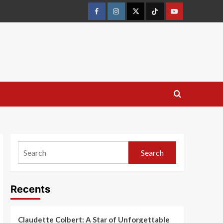
Search
Recents
Claudette Colbert: A Star of Unforgettable