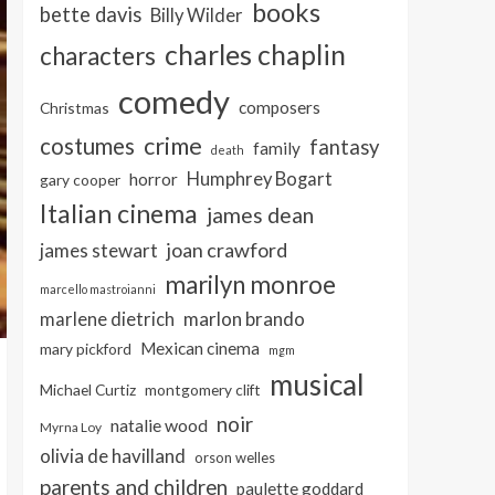
books
bette davis
Billy Wilder
charles chaplin
characters
comedy
composers
Christmas
crime
costumes
fantasy
family
death
Humphrey Bogart
horror
gary cooper
Italian cinema
james dean
joan crawford
james stewart
marilyn monroe
marcello mastroianni
marlon brando
marlene dietrich
Mexican cinema
mary pickford
mgm
musical
Michael Curtiz
montgomery clift
noir
natalie wood
Myrna Loy
olivia de havilland
orson welles
parents and children
paulette goddard