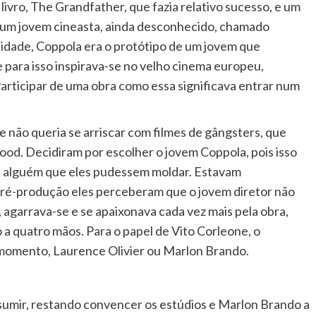
ivro, The Grandfather, que fazia relativo sucesso, e um
r um jovem cineasta, ainda desconhecido, chamado
idade, Coppola era o protótipo de um jovem que
e para isso inspirava-se no velho cinema europeu,
Participar de uma obra como essa significava entrar num
e não queria se arriscar com filmes de gângsters, que
od. Decidiram por escolher o jovem Coppola, pois isso
o, alguém que eles pudessem moldar. Estavam
ré-produção eles perceberam que o jovem diretor não
, agarrava-se e se apaixonava cada vez mais pela obra,
o a quatro mãos. Para o papel de Vito Corleone, o
 momento, Laurence Olivier ou Marlon Brando.
sumir, restando convencer os estúdios e Marlon Brando a