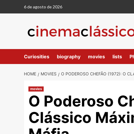
6 de agosto de 2026
Curiosities
biography
movies
lists
P
HOME
MOVIES
O PODEROSO CHEFÃO (1972): O CL
movies
O Poderoso Ch
Clássico Máx