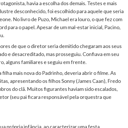
otagonista, havia a escolha dos demais. Testes e mais
ilustre desconhecido, foi escolhido para aquele que seria
eone. No livro de Puzo, Michael era louro, o que fez com
 para o papel. Apesar de um mal-estar inicial, Pacino,
u.
ores de que o diretor seria demitido chegaram aos seus
ado e desacreditado, mas prosseguiu. Confiava em seu
o, alguns familiares e seguiu em frente.
filha mais nova do Padrinho, deveria abrir o filme. As
eitas, apresentando os filhos Sonny (James Caan), Fredo
bros do clã. Muitos figurantes haviam sido escalados,
etor (seu pai ficara responsável pela orquestra que
ua própria infância, ao caracterizar uma festa