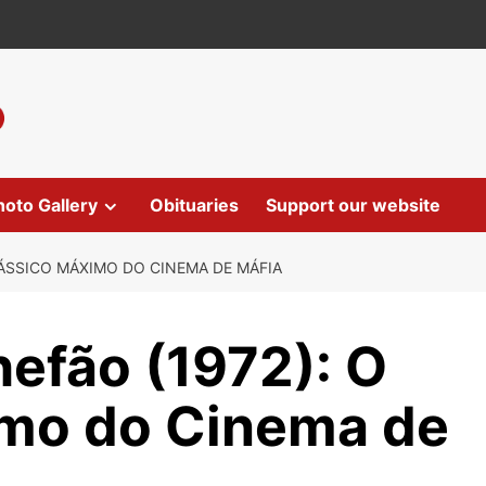
hoto Gallery
Obituaries
Support our website
ÁSSICO MÁXIMO DO CINEMA DE MÁFIA
efão (1972): O
imo do Cinema de