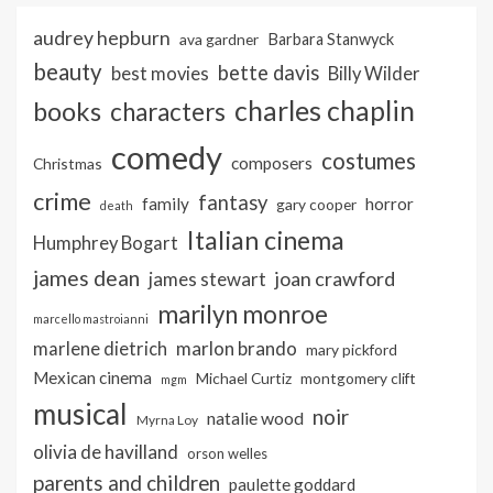
audrey hepburn
ava gardner
Barbara Stanwyck
beauty
bette davis
best movies
Billy Wilder
charles chaplin
books
characters
comedy
costumes
composers
Christmas
crime
fantasy
family
horror
gary cooper
death
Italian cinema
Humphrey Bogart
james dean
joan crawford
james stewart
marilyn monroe
marcello mastroianni
marlon brando
marlene dietrich
mary pickford
Mexican cinema
Michael Curtiz
montgomery clift
mgm
musical
noir
natalie wood
Myrna Loy
olivia de havilland
orson welles
parents and children
paulette goddard