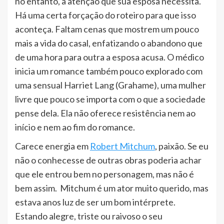
no entanto, a atenção que sua esposa necessita.
Há uma certa forçação do roteiro para que isso
aconteça. Faltam cenas que mostrem um pouco
mais a vida do casal, enfatizando o abandono que
de uma hora para outra a esposa acusa. O médico
inicia um romance também pouco explorado com
uma sensual Harriet Lang (Grahame), uma mulher
livre que pouco se importa com o que a sociedade
pense dela. Ela não oferece resistência nem ao
início e nem ao fim do romance.
Carece energia em
Robert Mitchum
, paixão. Se eu
não o conhecesse de outras obras poderia achar
que ele entrou bem no personagem, mas não é
bem assim. Mitchum é um ator muito querido, mas
estava anos luz de ser um bom intérprete.
Estando alegre, triste ou raivoso o seu