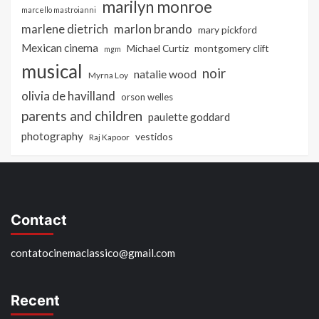
marilyn monroe
marcello mastroianni
marlon brando
marlene dietrich
mary pickford
Mexican cinema
Michael Curtiz
montgomery clift
mgm
musical
noir
natalie wood
Myrna Loy
olivia de havilland
orson welles
parents and children
paulette goddard
photography
vestidos
Raj Kapoor
Contact
contatocinemaclassico@gmail.com
Recent