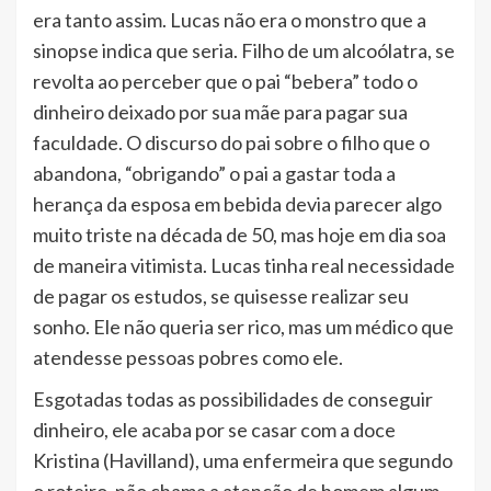
era tanto assim. Lucas não era o monstro que a
sinopse indica que seria. Filho de um alcoólatra, se
revolta ao perceber que o pai “bebera” todo o
dinheiro deixado por sua mãe para pagar sua
faculdade. O discurso do pai sobre o filho que o
abandona, “obrigando” o pai a gastar toda a
herança da esposa em bebida devia parecer algo
muito triste na década de 50, mas hoje em dia soa
de maneira vitimista. Lucas tinha real necessidade
de pagar os estudos, se quisesse realizar seu
sonho. Ele não queria ser rico, mas um médico que
atendesse pessoas pobres como ele.
Esgotadas todas as possibilidades de conseguir
dinheiro, ele acaba por se casar com a doce
Kristina (Havilland), uma enfermeira que segundo
o roteiro, não chama a atenção de homem algum,