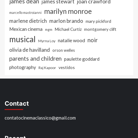
james dean
joan crawford
james stewart
marilyn monroe
marcello mastroianni
marlon brando
marlene dietrich
mary pickford
Mexican cinema
Michael Curtiz
montgomery clift
mgm
musical
noir
natalie wood
Myrna Loy
olivia de havilland
orson welles
parents and children
paulette goddard
photography
vestidos
Raj Kapoor
Contact
contatocinemaclassico@gmail.com