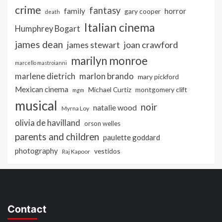
crime
fantasy
family
horror
gary cooper
death
Italian cinema
Humphrey Bogart
james dean
joan crawford
james stewart
marilyn monroe
marcello mastroianni
marlon brando
marlene dietrich
mary pickford
Mexican cinema
Michael Curtiz
montgomery clift
mgm
musical
noir
natalie wood
Myrna Loy
olivia de havilland
orson welles
parents and children
paulette goddard
photography
vestidos
Raj Kapoor
Contact