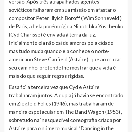
versão. Após três atrapalhados agentes
soviéticos falharam em sua missão em afastar o
compositor Peter Illyich Boroff ( Wim Sonneveld )
de Paris, a bela porém rígida Ninotchka Yoschenko
(Cyd Charisse) é enviada à terra da luz.
Inicialmente ela não cai de amores pela cidade,
mas tudo muda quando ela conhece o norte-
americano Steve Canfield (Astaire), que ao cruzar
seu caminho, pretende lhe mostrar que a vida é
mais do que seguir regras rígidas.
Essa foi a terceira vez que Cyd e Astaire
trabalharam juntos. A dupla já havia se encontrado
em Ziegfeld Folies (1946), mas trabalharam de
maneira espetacular em The Band Wagon (1953) ,
sobretudo na inesquecível coreografia criada por
Astaire para o número musical “Dancing in the