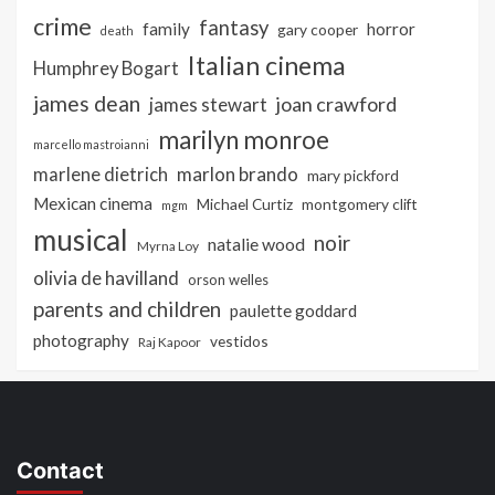
crime
fantasy
family
horror
gary cooper
death
Italian cinema
Humphrey Bogart
james dean
joan crawford
james stewart
marilyn monroe
marcello mastroianni
marlon brando
marlene dietrich
mary pickford
Mexican cinema
Michael Curtiz
montgomery clift
mgm
musical
noir
natalie wood
Myrna Loy
olivia de havilland
orson welles
parents and children
paulette goddard
photography
vestidos
Raj Kapoor
Contact