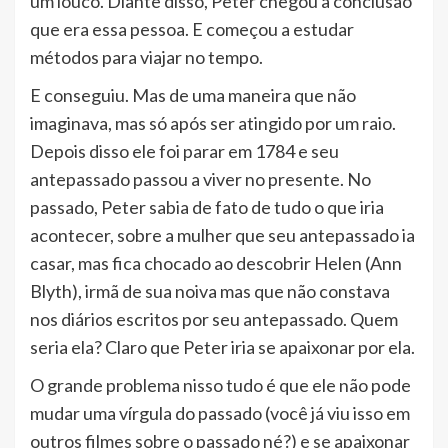
um louco. Diante disso, Peter chegou à conclusão
que era essa pessoa. E começou a estudar
métodos para viajar no tempo.
E conseguiu. Mas de uma maneira que não
imaginava, mas só após ser atingido por um raio.
Depois disso ele foi parar em 1784 e seu
antepassado passou a viver no presente. No
passado, Peter sabia de fato de tudo o que iria
acontecer, sobre a mulher que seu antepassado ia
casar, mas fica chocado ao descobrir Helen (Ann
Blyth), irmã de sua noiva mas que não constava
nos diários escritos por seu antepassado. Quem
seria ela? Claro que Peter iria se apaixonar por ela.
O grande problema nisso tudo é que ele não pode
mudar uma vírgula do passado (você já viu isso em
outros filmes sobre o passado né?) e se apaixonar