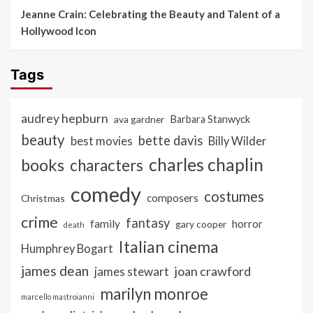
Jeanne Crain: Celebrating the Beauty and Talent of a
Hollywood Icon
Tags
audrey hepburn
ava gardner
Barbara Stanwyck
beauty
bette davis
best movies
Billy Wilder
charles chaplin
books
characters
comedy
costumes
composers
Christmas
crime
fantasy
family
horror
gary cooper
death
Italian cinema
Humphrey Bogart
james dean
joan crawford
james stewart
marilyn monroe
marcello mastroianni