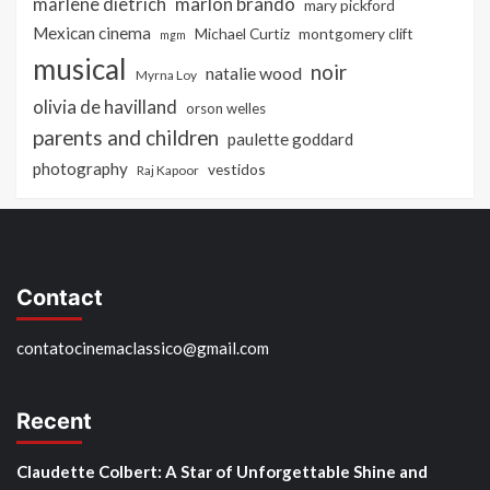
marlon brando
marlene dietrich
mary pickford
Mexican cinema
Michael Curtiz
montgomery clift
mgm
musical
noir
natalie wood
Myrna Loy
olivia de havilland
orson welles
parents and children
paulette goddard
photography
vestidos
Raj Kapoor
Contact
contatocinemaclassico@gmail.com
Recent
Claudette Colbert: A Star of Unforgettable Shine and