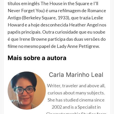
títulos em inglês The House in the Square e I’ll
Never Forget You) é uma refilmagem de Romance
Antigo (Berkeley Square, 1933), que trazia Leslie
Howard e a hoje desconhecida Heather Angel nos
papéis principais. Outra curiosidade que eu soube
é que Irene Browne participa das duas versões do
filme no mesmo papel de Lady Anne Pettigrew.
Mais sobre a autora
Carla Marinho Leal
Writer, traveler and above all,
curious about many subjects.
She has studied cinema since
2002 and is a Specialist in
Cinematographic Studies from