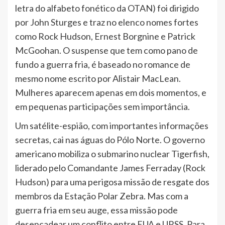
letra do alfabeto fonético da OTAN) foi dirigido
por John Sturges e traz no elenco nomes fortes
como Rock Hudson, Ernest Borgnine e Patrick
McGoohan. O suspense que tem como pano de
fundo a guerra fria, é baseado no romance de
mesmo nome escrito por Alistair MacLean.
Mulheres aparecem apenas em dois momentos, e
em pequenas participações sem importância.
Um satélite-espião, com importantes informações
secretas, cai nas águas do Pólo Norte. O governo
americano mobiliza o submarino nuclear Tigerfish,
liderado pelo Comandante James Ferraday (Rock
Hudson) para uma perigosa missão de resgate dos
membros da Estação Polar Zebra. Mas com a
guerra fria em seu auge, essa missão pode
desencadear um conflito entre EUA e URSS. Para