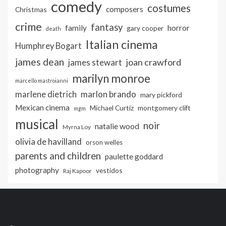
comedy
costumes
composers
Christmas
crime
fantasy
family
horror
gary cooper
death
Italian cinema
Humphrey Bogart
james dean
joan crawford
james stewart
marilyn monroe
marcello mastroianni
marlon brando
marlene dietrich
mary pickford
Mexican cinema
Michael Curtiz
montgomery clift
mgm
musical
noir
natalie wood
Myrna Loy
olivia de havilland
orson welles
parents and children
paulette goddard
photography
vestidos
Raj Kapoor