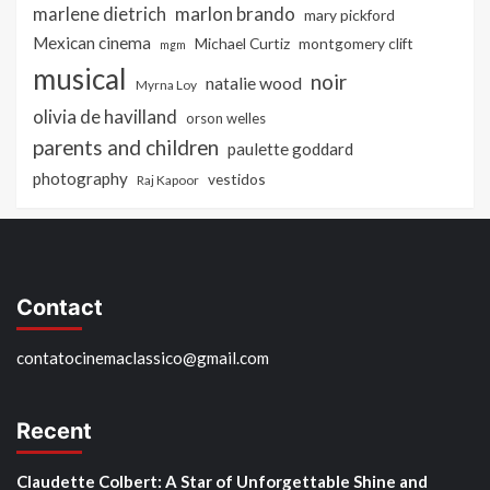
marlon brando
marlene dietrich
mary pickford
Mexican cinema
Michael Curtiz
montgomery clift
mgm
musical
noir
natalie wood
Myrna Loy
olivia de havilland
orson welles
parents and children
paulette goddard
photography
vestidos
Raj Kapoor
Contact
contatocinemaclassico@gmail.com
Recent
Claudette Colbert: A Star of Unforgettable Shine and