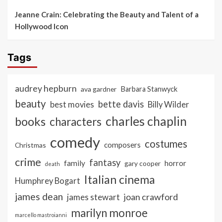
Jeanne Crain: Celebrating the Beauty and Talent of a
Hollywood Icon
Tags
audrey hepburn
ava gardner
Barbara Stanwyck
beauty
bette davis
best movies
Billy Wilder
charles chaplin
books
characters
comedy
costumes
composers
Christmas
crime
fantasy
family
horror
gary cooper
death
Italian cinema
Humphrey Bogart
james dean
joan crawford
james stewart
marilyn monroe
marcello mastroianni