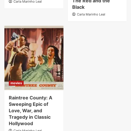
The Red and the
Carla Marinho Leal
Black
Carla Marinho Leal
movies
Raintree County: A
Sweeping Epic of
Love, War, and
Tragedy in Classic
Hollywood
Carla Marinho Leal