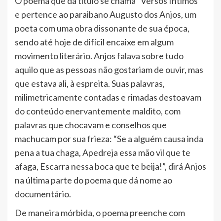
O poema que dá título se chama “Versos Íntimos”
e pertence ao paraibano Augusto dos Anjos, um
poeta com uma obra dissonante de sua época,
sendo até hoje de difícil encaixe em algum
movimento literário. Anjos falava sobre tudo
aquilo que as pessoas não gostariam de ouvir, mas
que estava ali, à espreita. Suas palavras,
milimetricamente contadas e rimadas destoavam
do conteúdo enervantemente maldito, com
palavras que chocavam e conselhos que
machucam por sua frieza: “Se a alguém causa inda
pena a tua chaga, Apedreja essa mão vil que te
afaga, Escarra nessa boca que te beija!”, dirá Anjos
na última parte do poema que dá nome ao
documentário.
De maneira mórbida, o poema preenche com