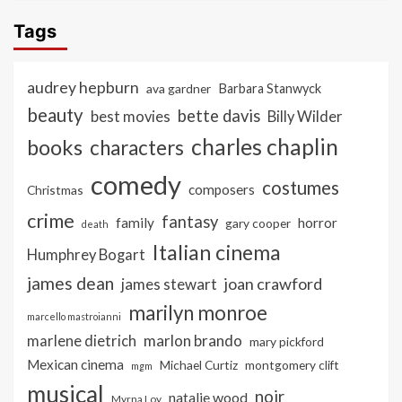
Tags
audrey hepburn
ava gardner
Barbara Stanwyck
beauty
bette davis
best movies
Billy Wilder
charles chaplin
books
characters
comedy
costumes
composers
Christmas
crime
fantasy
family
horror
gary cooper
death
Italian cinema
Humphrey Bogart
james dean
joan crawford
james stewart
marilyn monroe
marcello mastroianni
marlon brando
marlene dietrich
mary pickford
Mexican cinema
Michael Curtiz
montgomery clift
mgm
musical
noir
natalie wood
Myrna Loy