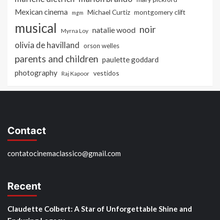
Mexican cinema
Michael Curtiz
montgomery clift
mgm
musical
noir
natalie wood
Myrna Loy
olivia de havilland
orson welles
parents and children
paulette goddard
photography
vestidos
Raj Kapoor
Contact
contatocinemaclassico@gmail.com
Recent
Claudette Colbert: A Star of Unforgettable Shine and