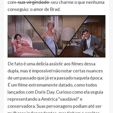
com ̶s̶u̶a̶ ̶v̶i̶r̶g̶i̶n̶d̶a̶d̶e̶ ̶ seu charme o que nenhuma
conseguiu: o amor de Brad.
De fato é uma delícia assistir aos filmes dessa
dupla, mas é impossível não notar certas nuances
de um passado que já era passado naquela época.
É um filme extremamente datado, como todos
lançados com Doris Day. Curioso como ela seguia
representando a América “saudável” e
conservadora. Suas personagens podiam até ser
mulheres independentes, mas tinham o caráter