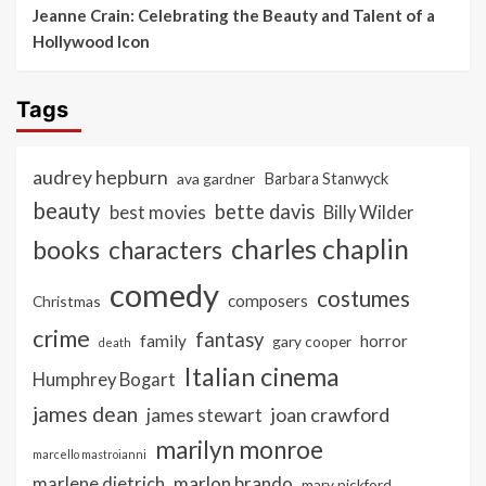
Jeanne Crain: Celebrating the Beauty and Talent of a
Hollywood Icon
Tags
audrey hepburn
ava gardner
Barbara Stanwyck
beauty
bette davis
best movies
Billy Wilder
charles chaplin
books
characters
comedy
costumes
composers
Christmas
crime
fantasy
family
horror
gary cooper
death
Italian cinema
Humphrey Bogart
james dean
joan crawford
james stewart
marilyn monroe
marcello mastroianni
marlon brando
marlene dietrich
mary pickford