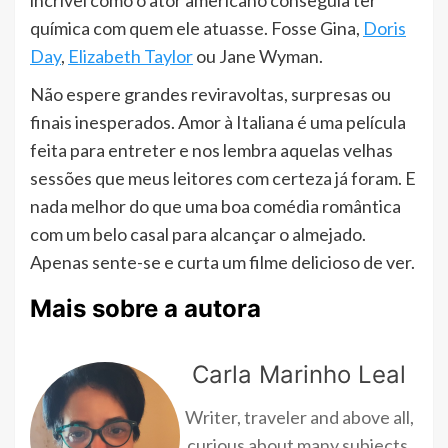
incrível como o ator americano conseguia ter
química com quem ele atuasse. Fosse Gina,
Doris
Day
,
Elizabeth Taylor
ou Jane Wyman.
Não espere grandes reviravoltas, surpresas ou
finais inesperados. Amor à Italiana é uma película
feita para entreter e nos lembra aquelas velhas
sessões que meus leitores com certeza já foram. E
nada melhor do que uma boa comédia romântica
com um belo casal para alcançar o almejado.
Apenas sente-se e curta um filme delicioso de ver.
Mais sobre a autora
Carla Marinho Leal
Writer, traveler and above all,
curious about many subjects.