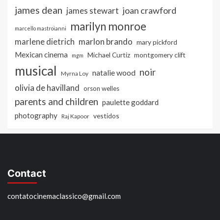
james dean
joan crawford
james stewart
marilyn monroe
marcello mastroianni
marlon brando
marlene dietrich
mary pickford
Mexican cinema
Michael Curtiz
montgomery clift
mgm
musical
noir
natalie wood
Myrna Loy
olivia de havilland
orson welles
parents and children
paulette goddard
photography
vestidos
Raj Kapoor
Contact
contatocinemaclassico@gmail.com