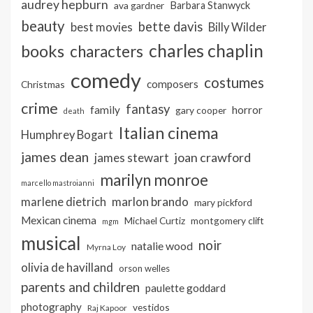
audrey hepburn
ava gardner
Barbara Stanwyck
beauty
bette davis
best movies
Billy Wilder
charles chaplin
books
characters
comedy
costumes
composers
Christmas
crime
fantasy
family
horror
gary cooper
death
Italian cinema
Humphrey Bogart
james dean
joan crawford
james stewart
marilyn monroe
marcello mastroianni
marlon brando
marlene dietrich
mary pickford
Mexican cinema
Michael Curtiz
montgomery clift
mgm
musical
noir
natalie wood
Myrna Loy
olivia de havilland
orson welles
parents and children
paulette goddard
photography
vestidos
Raj Kapoor