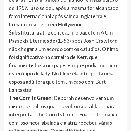
de 1957. Isso se deu após a mesma ter alcançado
fama internacional após sair da Inglaterra e
firmado a carreira em Hollywood.
Substituta:
a atriz conseguiu o papel em A Um
Passo da Eternidade (1953) após Joan Crawford
não chegar a um acordo com os estúdios. O filme
foi significativo na carreira de Kerr, que
finalmente fazia um papel em que podia mudar o
esterótipo de lady. No filme ela interpreta uma
esposa adúltera que tem um caso com Burt
Lancaster.
The Corn Is Green:
Deborah desenvolvera um
medo dos palcos quando voltou ao tablado para
interpretar The Corn Is Green. Sua performance
com isso ficou abalada e a atriz recebeu várias
críticas negativas. O papel já tinha sido