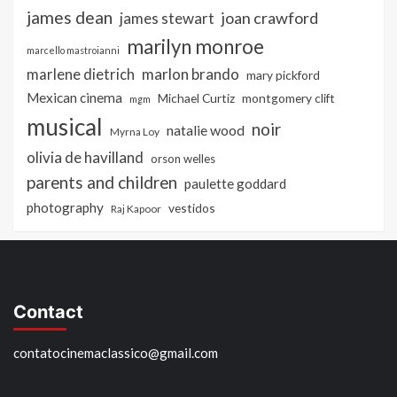
james dean
joan crawford
james stewart
marilyn monroe
marcello mastroianni
marlon brando
marlene dietrich
mary pickford
Mexican cinema
Michael Curtiz
montgomery clift
mgm
musical
noir
natalie wood
Myrna Loy
olivia de havilland
orson welles
parents and children
paulette goddard
photography
vestidos
Raj Kapoor
Contact
contatocinemaclassico@gmail.com