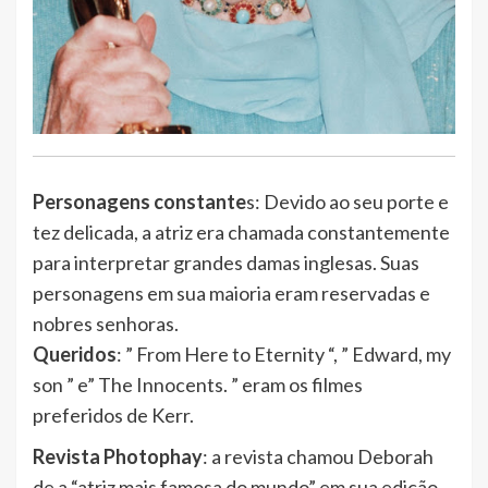
Personagens constante
s: Devido ao seu porte e
tez delicada, a atriz era chamada constantemente
para interpretar grandes damas inglesas. Suas
personagens em sua maioria eram reservadas e
nobres senhoras.
Queridos
: ” From Here to Eternity “, ” Edward, my
son ” e” The Innocents. ” eram os filmes
preferidos de Kerr.
Revista Photophay
: a revista chamou Deborah
de a “atriz mais famosa do mundo” em sua edição