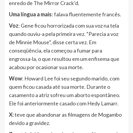
enredo de The Mirror Crack’d.
Uma língua a mais
: falava fluentemente francês.
Voz
: Gene ficou horrorizada com sua voz na tela
quando ouviu-a pela primeira vez. “Parecia a voz
de Minnie Mouse”, disse certa vez. Em
conseqüência, ela começou a fumar para
engrossa-la, o que resultou em um enfisema que
acabou por ocasionar sua morte.
Wow
: Howard Lee foi seu segundo marido, com
quem ficou casada até sua morte. Durante o
casamento a atriz sofreu um aborto espontâneo.
Ele foi anteriormente casado com Hedy Lamarr.
X:
teve que abandonar as filmagens de Mogambo
devido a gravidez.