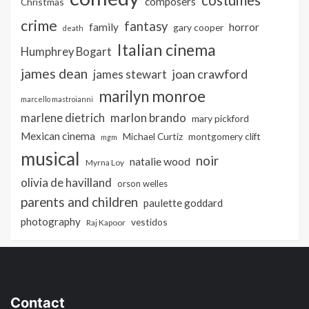
composers
Christmas
crime
fantasy
family
horror
gary cooper
death
Italian cinema
Humphrey Bogart
james dean
joan crawford
james stewart
marilyn monroe
marcello mastroianni
marlon brando
marlene dietrich
mary pickford
Mexican cinema
Michael Curtiz
montgomery clift
mgm
musical
noir
natalie wood
Myrna Loy
olivia de havilland
orson welles
parents and children
paulette goddard
photography
vestidos
Raj Kapoor
Contact