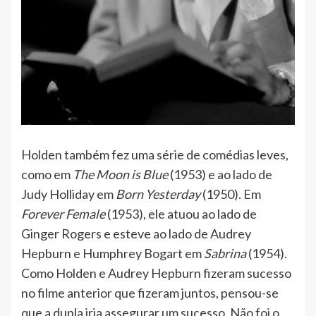
Holden também fez uma série de comédias leves,
como em
The Moon is Blue
(1953) e ao lado de
Judy Holliday em
Born Yesterday
(1950). Em
Forever Female
(1953), ele atuou ao lado de
Ginger Rogers e esteve ao lado de Audrey
Hepburn e Humphrey Bogart em
Sabrina
(1954).
Como Holden e Audrey Hepburn fizeram sucesso
no filme anterior que fizeram juntos, pensou-se
que a dupla iria assegurar um sucesso. Não foi o