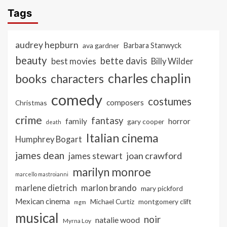
Tags
audrey hepburn
ava gardner
Barbara Stanwyck
beauty
bette davis
best movies
Billy Wilder
charles chaplin
books
characters
comedy
costumes
composers
Christmas
crime
fantasy
family
horror
gary cooper
death
Italian cinema
Humphrey Bogart
james dean
joan crawford
james stewart
marilyn monroe
marcello mastroianni
marlon brando
marlene dietrich
mary pickford
Mexican cinema
Michael Curtiz
montgomery clift
mgm
musical
noir
natalie wood
Myrna Loy