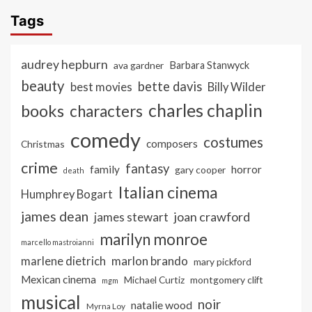
Tags
audrey hepburn
ava gardner
Barbara Stanwyck
beauty
bette davis
best movies
Billy Wilder
charles chaplin
books
characters
comedy
costumes
composers
Christmas
crime
fantasy
family
horror
gary cooper
death
Italian cinema
Humphrey Bogart
james dean
joan crawford
james stewart
marilyn monroe
marcello mastroianni
marlon brando
marlene dietrich
mary pickford
Mexican cinema
Michael Curtiz
montgomery clift
mgm
musical
noir
natalie wood
Myrna Loy