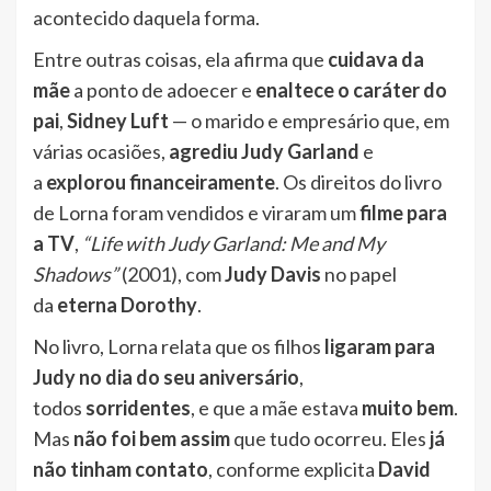
acontecido daquela forma.
Entre outras coisas, ela afirma que
cuidava da
mãe
a ponto de adoecer e
enaltece o caráter do
pai
,
Sidney Luft
— o marido e empresário que, em
várias ocasiões,
agrediu Judy Garland
e
a
explorou financeiramente
. Os direitos do livro
de Lorna foram vendidos e viraram um
filme para
a TV
,
“Life with Judy Garland: Me and My
Shadows”
(2001), com
Judy Davis
no papel
da
eterna Dorothy
.
No livro, Lorna relata que os filhos
ligaram para
Judy no dia do seu aniversário
,
todos
sorridentes
, e que a mãe estava
muito bem
.
Mas
não foi bem assim
que tudo ocorreu. Eles
já
não tinham contato
, conforme explicita
David