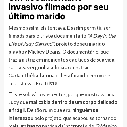
invasivo filmado por seu
último marido
Mesmo assim, ela tentava. E assim permitiu ser
filmada para o
triste documentário
“A Day in the
Life of Judy Garland”
, projeto do seu
marido-
playboy Mickey Deans
. O documentário, que
trazia a atriz em
momentos caóticos
de sua vida,
causava
vergonha alheia
ao mostrar
Garland
bêbada, nua e desafinando
em um de
seus shows. Era
triste
.
Triste sob vários aspectos, porque mostrava uma
Judy que
mal cabia dentro de um corpo delicado
e frágil
. De tão ruim que era,
ninguém se
interessou
pelo projeto, que acabou se tornando
mais um
fiasco
na vida da intérprete de
O Mágico