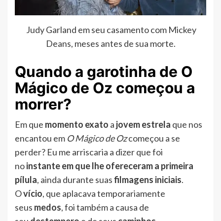
Judy Garland em seu casamento com Mickey
Deans, meses antes de sua morte.
Quando a garotinha de O
Mágico de Oz começou a
morrer?
Em que
momento exato
a
jovem estrela
que nos
encantou em
O Mágico de Oz
começou a se
perder? Eu me arriscaria a dizer que foi
no
instante em que lhe ofereceram a primeira
pílula
, ainda durante suas
filmagens iniciais
.
O
vício
, que aplacava temporariamente
seus
medos
, foi também a causa de
seu
destempero
e de seus
caminhos