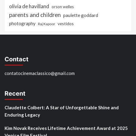
olivia de havilland
orson welles
parents and children
paulette goddard
photography
vestidos
Raj Kapoor
Contact
contatocinemaclassico@gmail.com
Recent
Claudette Colbert: A Star of Unforgettable Shine and
Enduring Legacy
Kim Novak Receives Lifetime Achievement Award at 2025
Venice Film Festival