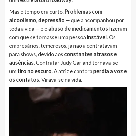
uma
estrela da Broadway
.
Mas o tempo era curto.
Problemas com
alcoolismo
,
depressão
— que a acompanhou por
toda a vida — e o
abuso de medicamentos
fizeram
com que se tornasse uma pessoa
instável
. Os
empresários, temerosos, já não a contratavam
para shows, devido aos
constantes atrasos e
ausências
. Contratar Judy Garland tornava-se
um
tiro no escuro
. A atriz e cantora
perdia a voz e
os contatos
. Virava-se na vida.