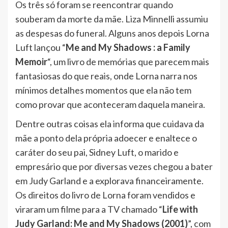
Os três só foram se reencontrar quando
souberam da morte da mãe. Liza Minnelli assumiu
as despesas do funeral. Alguns anos depois Lorna
Luft lançou “
Me and My Shadows : a Family
Memoir
“, um livro de memórias que parecem mais
fantasiosas do que reais, onde Lorna narra nos
mínimos detalhes momentos que ela não tem
como provar que aconteceram daquela maneira.
Dentre outras coisas ela informa que cuidava da
mãe a ponto dela própria adoecer e enaltece o
caráter do seu pai, Sidney Luft, o marido e
empresário que por diversas vezes chegou a bater
em Judy Garland e a explorava financeiramente.
Os direitos do livro de Lorna foram vendidos e
viraram um filme para a TV chamado “
Life with
Judy Garland: Me and My Shadows (2001)
”, com