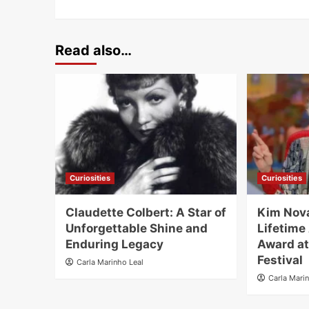
Read also…
Curiosities
Curiosities
Claudette Colbert: A Star of
Kim Nov
Unforgettable Shine and
Lifetim
Enduring Legacy
Award at
Festival
Carla Marinho Leal
Carla Mari