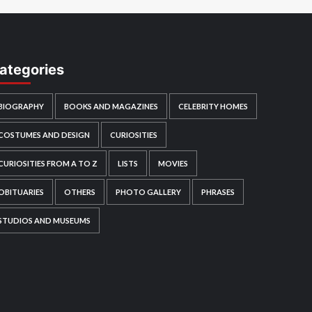
ategories
BIOGRAPHY
BOOKS AND MAGAZINES
CELEBRITY HOMES
COSTUMES AND DESIGN
CURIOSITIES
CURIOSITIES FROM A TO Z
LISTS
MOVIES
OBITUARIES
OTHERS
PHOTO GALLERY
PHRASES
STUDIOS AND MUSEUMS