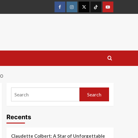
DO
Search
Recents
Claudette Colbert: A Star of Unforgettable