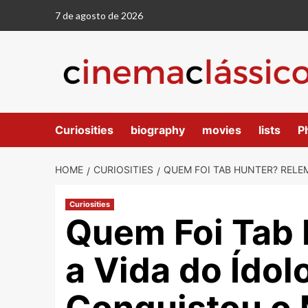
7 de agosto de 2026
Curiosities
biography
movies
lists
P
HOME
CURIOSITIES
QUEM FOI TAB HUNTER? RELE
Curiosities
Quem Foi Tab 
a Vida do Ído