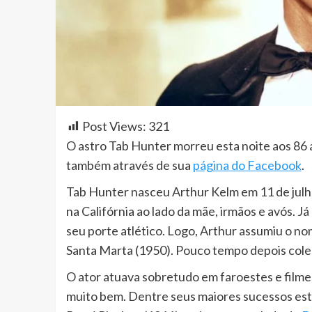
Post Views:
321
O astro Tab Hunter morreu esta noite aos 86 
também através de sua
página do Facebook
.
Tab Hunter nasceu Arthur Kelm em 11 de julho
na Califórnia ao lado da mãe, irmãos e avós. 
seu porte atlético. Logo, Arthur assumiu o n
Santa Marta (1950). Pouco tempo depois cole
O ator atuava sobretudo em faroestes e film
muito bem. Dentre seus maiores sucessos es