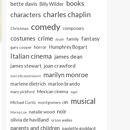
books
bette davis
Billy Wilder
charles chaplin
characters
comedy
composers
Christmas
crime
costumes
fantasy
family
death
Humphrey Bogart
horror
gary cooper
Italian cinema
james dean
joan crawford
james stewart
marilyn monroe
marcello mastroianni
marlon brando
marlene dietrich
Mexican cinema
mary pickford
mgm
musical
Michael Curtiz
montgomery clift
noir
natalie wood
Myrna Loy
olivia de havilland
orson welles
parents and children
paulette goddard