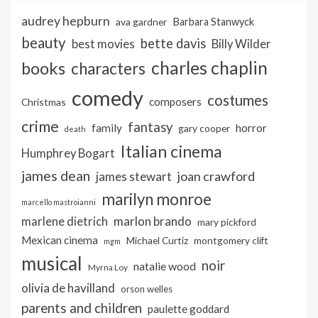
audrey hepburn
ava gardner
Barbara Stanwyck
beauty
bette davis
best movies
Billy Wilder
charles chaplin
books
characters
comedy
costumes
composers
Christmas
crime
fantasy
family
horror
gary cooper
death
Italian cinema
Humphrey Bogart
james dean
joan crawford
james stewart
marilyn monroe
marcello mastroianni
marlon brando
marlene dietrich
mary pickford
Mexican cinema
Michael Curtiz
montgomery clift
mgm
musical
noir
natalie wood
Myrna Loy
olivia de havilland
orson welles
parents and children
paulette goddard