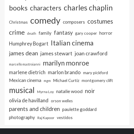
charles chaplin
books
characters
comedy
costumes
composers
Christmas
crime
fantasy
family
horror
gary cooper
death
Italian cinema
Humphrey Bogart
james dean
joan crawford
james stewart
marilyn monroe
marcello mastroianni
marlon brando
marlene dietrich
mary pickford
Mexican cinema
Michael Curtiz
montgomery clift
mgm
musical
noir
natalie wood
Myrna Loy
olivia de havilland
orson welles
parents and children
paulette goddard
photography
vestidos
Raj Kapoor