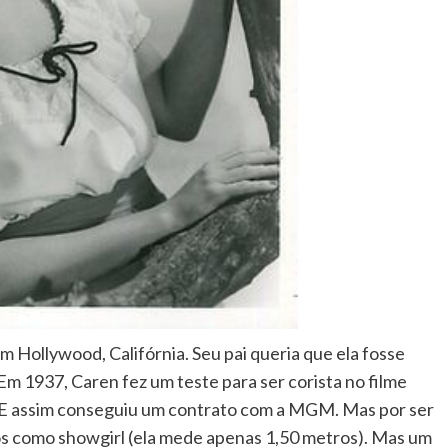
 Hollywood, Califórnia. Seu pai queria que ela fosse
. Em 1937, Caren fez um teste para ser corista no filme
. E assim conseguiu um contrato com a MGM. Mas por ser
os como showgirl (ela mede apenas 1,50 metros). Mas um