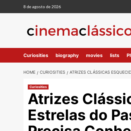
8 de agosto de 2026
Curiosities
biography
movies
lists
P
HOME
CURIOSITIES
ATRIZES CLÁSSICAS ESQUECI
Curiosities
Atrizes Cláss
Estrelas do P