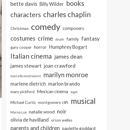
books
bette davis
Billy Wilder
charles chaplin
characters
comedy
composers
Christmas
crime
costumes
fantasy
family
death
Humphrey Bogart
horror
gary cooper
Italian cinema
james dean
joan crawford
james stewart
marilyn monroe
marcello mastroianni
marlon brando
marlene dietrich
Mexican cinema
mary pickford
mgm
musical
Michael Curtiz
montgomery clift
noir
natalie wood
Myrna Loy
olivia de havilland
orson welles
parents and children
paulette goddard