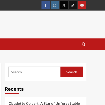
Search
Recents
Claudette Colbert: A Star of Unforgettable