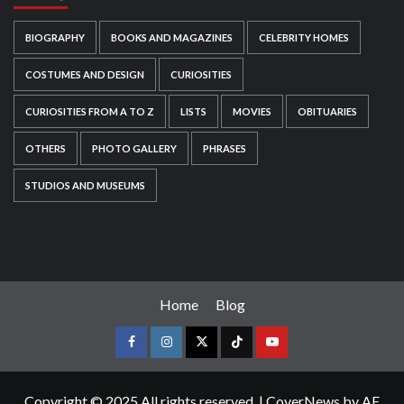
BIOGRAPHY
BOOKS AND MAGAZINES
CELEBRITY HOMES
COSTUMES AND DESIGN
CURIOSITIES
CURIOSITIES FROM A TO Z
LISTS
MOVIES
OBITUARIES
OTHERS
PHOTO GALLERY
PHRASES
STUDIOS AND MUSEUMS
Home
Blog
Copyright © 2025 All rights reserved.
|
CoverNews
by AF