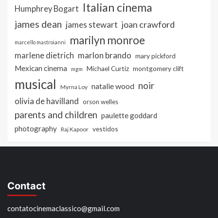
Italian cinema
Humphrey Bogart
james dean
joan crawford
james stewart
marilyn monroe
marcello mastroianni
marlon brando
marlene dietrich
mary pickford
Mexican cinema
Michael Curtiz
montgomery clift
mgm
musical
noir
natalie wood
Myrna Loy
olivia de havilland
orson welles
parents and children
paulette goddard
photography
vestidos
Raj Kapoor
Contact
contatocinemaclassico@gmail.com