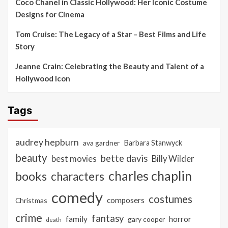
Coco Chanel in Classic Hollywood: Her Iconic Costume
Designs for Cinema
Tom Cruise: The Legacy of a Star – Best Films and Life
Story
Jeanne Crain: Celebrating the Beauty and Talent of a
Hollywood Icon
Tags
audrey hepburn
ava gardner
Barbara Stanwyck
beauty
bette davis
best movies
Billy Wilder
charles chaplin
books
characters
comedy
costumes
composers
Christmas
crime
fantasy
family
horror
gary cooper
death