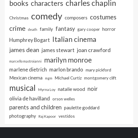
charles chaplin
books
characters
comedy
costumes
composers
Christmas
crime
fantasy
family
horror
gary cooper
death
Italian cinema
Humphrey Bogart
james dean
joan crawford
james stewart
marilyn monroe
marcello mastroianni
marlon brando
marlene dietrich
mary pickford
Mexican cinema
Michael Curtiz
montgomery clift
mgm
musical
noir
natalie wood
Myrna Loy
olivia de havilland
orson welles
parents and children
paulette goddard
photography
vestidos
Raj Kapoor