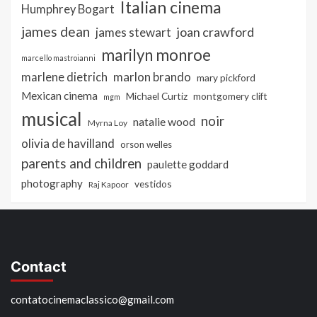
Italian cinema
Humphrey Bogart
james dean
joan crawford
james stewart
marilyn monroe
marcello mastroianni
marlon brando
marlene dietrich
mary pickford
Mexican cinema
Michael Curtiz
montgomery clift
mgm
musical
noir
natalie wood
Myrna Loy
olivia de havilland
orson welles
parents and children
paulette goddard
photography
vestidos
Raj Kapoor
Contact
contatocinemaclassico@gmail.com