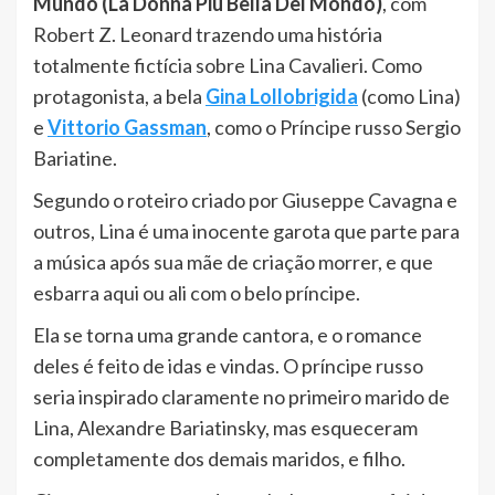
Mundo (La Donna Piú Bella Del Mondo)
, com
Robert Z. Leonard trazendo uma história
totalmente fictícia sobre Lina Cavalieri. Como
protagonista, a bela
Gina Lollobrigida
(como Lina)
e
Vittorio Gassman
, como o Príncipe russo Sergio
Bariatine.
Segundo o roteiro criado por Giuseppe Cavagna e
outros, Lina é uma inocente garota que parte para
a música após sua mãe de criação morrer, e que
esbarra aqui ou ali com o belo príncipe.
Ela se torna uma grande cantora, e o romance
deles é feito de idas e vindas. O príncipe russo
seria inspirado claramente no primeiro marido de
Lina, Alexandre Bariatinsky, mas esqueceram
completamente dos demais maridos, e filho.