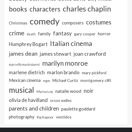
charles chaplin
books
characters
comedy
costumes
composers
Christmas
crime
fantasy
family
horror
gary cooper
death
Italian cinema
Humphrey Bogart
james dean
joan crawford
james stewart
marilyn monroe
marcello mastroianni
marlon brando
marlene dietrich
mary pickford
Mexican cinema
Michael Curtiz
montgomery clift
mgm
musical
noir
natalie wood
Myrna Loy
olivia de havilland
orson welles
parents and children
paulette goddard
photography
vestidos
Raj Kapoor