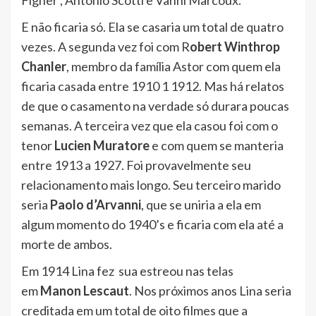
E não ficaria só. Ela se casaria um total de quatro
vezes. A segunda vez foi com R
obert Winthrop
Chanler
, membro da família Astor com quem ela
ficaria casada entre 1910 1 1912. Mas há relatos
de que o casamento na verdade só durara poucas
semanas. A terceira vez que ela casou foi com o
tenor
Lucien Muratore
e com quem se manteria
entre 1913 a 1927. Foi provavelmente seu
relacionamento mais longo. Seu terceiro marido
seria
Paolo d’Arvanni
, que se uniria a ela em
algum momento do 1940’s e ficaria com ela até a
morte de ambos.
Em 1914 Lina fez sua estreou nas telas
em
Manon Lescaut
. Nos próximos anos Lina seria
creditada em um total de oito filmes que a