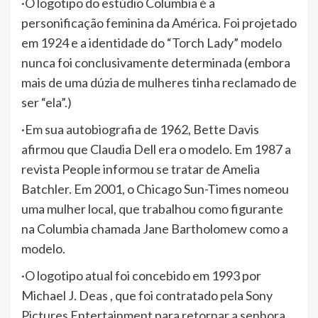
·O logotipo do estúdio Columbia é a
personificação feminina da América. Foi projetado
em 1924 e a identidade do “Torch Lady” modelo
nunca foi conclusivamente determinada (embora
mais de uma dúzia de mulheres tinha reclamado de
ser “ela”.)
·Em sua autobiografia de 1962, Bette Davis
afirmou que Claudia Dell era o modelo. Em 1987 a
revista People informou se tratar de Amelia
Batchler. Em 2001, o Chicago Sun-Times nomeou
uma mulher local, que trabalhou como figurante
na Columbia chamada Jane Bartholomew como a
modelo.
·O logotipo atual foi concebido em 1993 por
Michael J. Deas , que foi contratado pela Sony
Pictures Entertainment para retornar a senhora