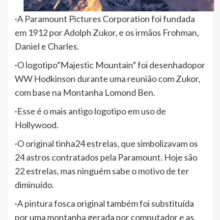
·A Paramount Pictures Corporation foi fundada
em 1912 por Adolph Zukor, e os irmãos Frohman,
Daniel e Charles.
·O logotipo”Majestic Mountain” foi desenhadopor
WW Hodkinson durante uma reunião com Zukor,
com base na Montanha Lomond Ben.
·Esse é o mais antigo logotipo em uso de
Hollywood.
·O original tinha24 estrelas, que simbolizavam os
24 astros contratados pela Paramount. Hoje são
22 estrelas, mas ninguém sabe o motivo de ter
diminuído.
·A pintura fosca original também foi substituída
por uma montanha gerada por computador e as