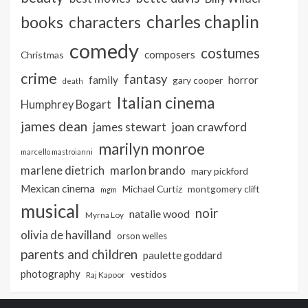
charles chaplin
books
characters
comedy
costumes
composers
Christmas
crime
fantasy
family
horror
gary cooper
death
Italian cinema
Humphrey Bogart
james dean
joan crawford
james stewart
marilyn monroe
marcello mastroianni
marlon brando
marlene dietrich
mary pickford
Mexican cinema
Michael Curtiz
montgomery clift
mgm
musical
noir
natalie wood
Myrna Loy
olivia de havilland
orson welles
parents and children
paulette goddard
photography
vestidos
Raj Kapoor