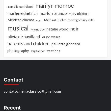
marilyn monroe
marcello mastroianni
marlon brando
marlene dietrich
mary pickford
Mexican cinema
Michael Curtiz
montgomery clift
mgm
musical
noir
natalie wood
Myrna Loy
olivia de havilland
orson welles
parents and children
paulette goddard
photography
vestidos
Raj Kapoor
Contact
contatocinemaclassico@gmail.com
Recent