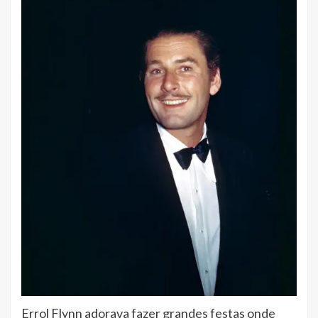
Errol Flynn adorava fazer grandes festas onde