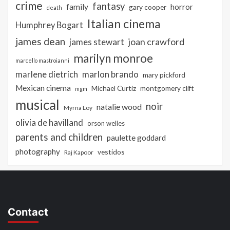
crime
fantasy
family
horror
gary cooper
death
Italian cinema
Humphrey Bogart
james dean
joan crawford
james stewart
marilyn monroe
marcello mastroianni
marlon brando
marlene dietrich
mary pickford
Mexican cinema
Michael Curtiz
montgomery clift
mgm
musical
noir
natalie wood
Myrna Loy
olivia de havilland
orson welles
parents and children
paulette goddard
photography
vestidos
Raj Kapoor
Contact