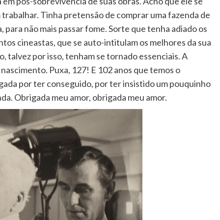
a em pós-sobrevivência de suas obras. Acho que ele se
 trabalhar. Tinha pretensão de comprar uma fazenda de
, para não mais passar fome. Sorte que tenha adiado os
ntos cineastas, que se auto-intitulam os melhores da sua
, talvez por isso, tenham se tornado essenciais. A
e nascimento. Puxa, 127! E 102 anos que temos o
ada por ter conseguido, por ter insistido um pouquinho
nda. Obrigada meu amor, obrigada meu amor.