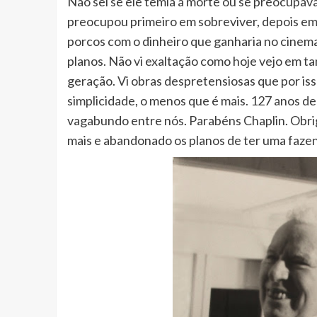
Não sei se ele temia a morte ou se preocupav
preocupou primeiro em sobreviver, depois em
porcos com o dinheiro que ganharia no cinema
planos. Não vi exaltação como hoje vejo em ta
geração. Vi obras despretensiosas que por isso
simplicidade, o menos que é mais. 127 anos d
vagabundo entre nós. Parabéns Chaplin. Obrig
mais e abandonado os planos de ter uma faze