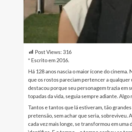
Post Views:
316
* Escrito em 2016.
Há 128 anos nascia o maior ícone do cinema.
que os rostos pareciam pertencer a qualquer 
destacou porque seu personagem trazia em s
topadas da vida, seguia sempre adiante. Algo
Tantos e tantos que lá estiveram, tão grandes
pretensão, sem achar que seria, sobreviveu. 
cada vez mais longe, se transformou em uma
identifica. E o tempo… o tempo acabou se to