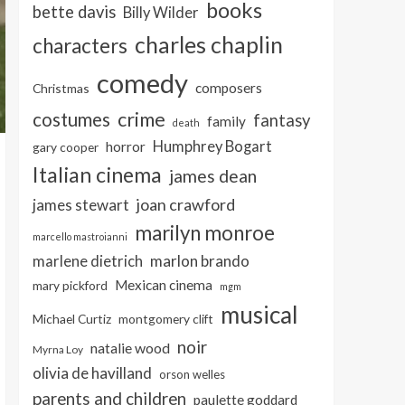
books
bette davis
Billy Wilder
charles chaplin
characters
comedy
composers
Christmas
crime
costumes
fantasy
family
death
Humphrey Bogart
horror
gary cooper
Italian cinema
james dean
joan crawford
james stewart
marilyn monroe
marcello mastroianni
marlon brando
marlene dietrich
Mexican cinema
mary pickford
mgm
musical
Michael Curtiz
montgomery clift
noir
natalie wood
Myrna Loy
olivia de havilland
orson welles
parents and children
paulette goddard