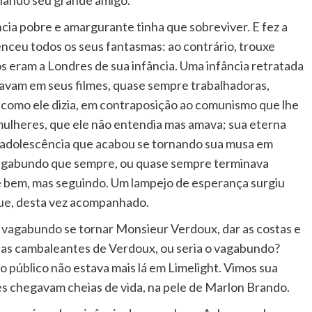
cia pobre e amargurante tinha que sobreviver. E fez a
enceu todos os seus fantasmas: ao contrário, trouxe
s eram a Londres de sua infância. Uma infância retratada
lavam em seus filmes, quase sempre trabalhadoras,
 como ele dizia, em contraposição ao comunismo que lhe
mulheres, que ele não entendia mas amava; sua eterna
a adolescência que acabou se tornando sua musa em
vagabundo que sempre, ou quase sempre terminava
 bem, mas seguindo. Um lampejo de esperança surgiu
gue, desta vez acompanhado.
o vagabundo se tornar Monsieur Verdoux, dar as costas e
nas cambaleantes de Verdoux, ou seria o vagabundo?
 público não estava mais lá em Limelight. Vimos sua
s chegavam cheias de vida, na pele de Marlon Brando.