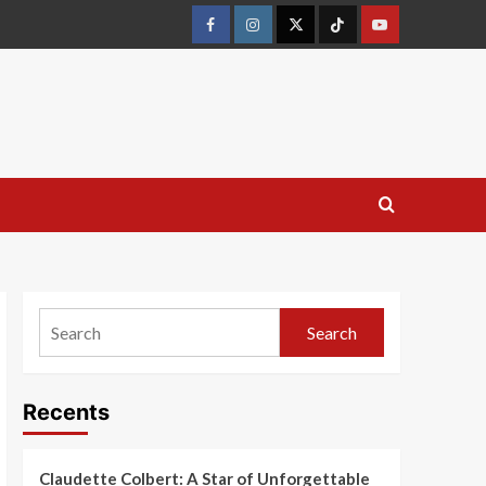
Search
Recents
Claudette Colbert: A Star of Unforgettable