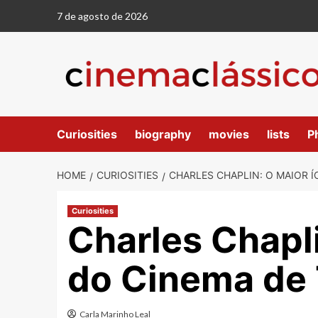
7 de agosto de 2026
Curiosities
biography
movies
lists
P
HOME
CURIOSITIES
CHARLES CHAPLIN: O MAIOR 
Curiosities
Charles Chapli
do Cinema de
Carla Marinho Leal