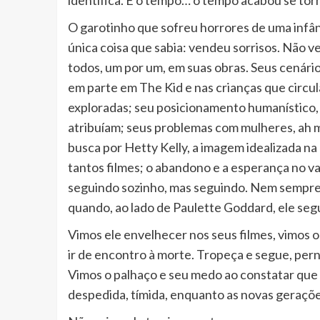
O garotinho que sofreu horrores de uma infân
única coisa que sabia: vendeu sorrisos. Não v
todos, um por um, em suas obras. Seus cenário
em parte em The Kid e nas crianças que circu
exploradas; seu posicionamento humanístico,
atribuíam; seus problemas com mulheres, ah 
busca por Hetty Kelly, a imagem idealizada n
tantos filmes; o abandono e a esperança no 
seguindo sozinho, mas seguindo. Nem sempre
quando, ao lado de Paulette Goddard, ele se
Vimos ele envelhecer nos seus filmes, vimos 
ir de encontro à morte. Tropeça e segue, per
Vimos o palhaço e seu medo ao constatar que o
despedida, tímida, enquanto as novas geraçõe