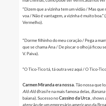
“Dizem que a vizinha tem um vidão / Mas que 
voa / Não é vantagem, a vizinha é muito boa.” (
Vermelho).
“Dorme filhinho do meu coração / Pega a mam
que se chama Ana / De piscar o olho já ficou se
V. Paiva).
“O Tico-Tico tá, tá outra vez aqui / O Tico-Ti
Carmen Miranda era nossa.
Tão nossa que l
Alô Alô Brasil
e na mais famosa delas,
Banana 
baiana). Sucesso no
Cassino da Urca
, shows 
atenção de um empresário americano da Bro