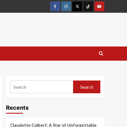
Search
Recents
Claudette Colbert: A Star of Unforgettable