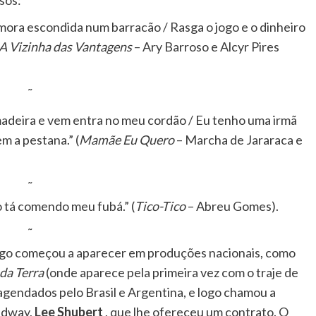
mora escondida num barracão / Rasga o jogo e o dinheiro
A Vizinha das Vantagens
– Ary Barroso e Alcyr Pires
˜
adeira e vem entra no meu cordão / Eu tenho uma irmã
m a pestana.” (
Mamãe Eu Quero
– Marcha de Jararaca e
˜
co tá comendo meu fubá.” (
Tico-Tico
– Abreu Gomes).
˜
ogo começou a aparecer em produções nacionais, como
da Terra
(onde aparece pela primeira vez com o traje de
agendados pelo Brasil e Argentina, e logo chamou a
adway,
Lee Shubert
, que lhe ofereceu um contrato. O