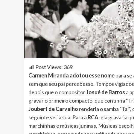
Post Views:
369
Carmen Miranda adotou esse nome
para se
sem que seu pai percebesse. Tempos vigiados
depois que o compositor
Josué de Barros
a a
gravar o primeiro compacto, que continha “Tr
Joubert de Carvalho
renderia o samba “Taí”,
seguinte seria sua. Para a
RCA,
ela gravaria q
marchinhas e músicas juninas. Músicas escol
marchinhas, como pode ser verificada nos ver