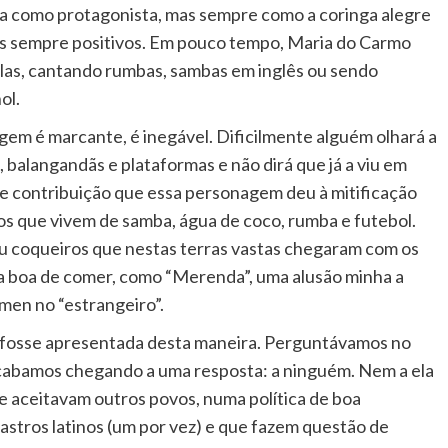
 como protagonista, mas sempre como a coringa alegre
tos sempre positivos. Em pouco tempo, Maria do Carmo
lulas, cantando rumbas, sambas em inglês ou sendo
ol.
em é marcante, é inegável. Dificilmente alguém olhará a
, balangandãs e plataformas e não dirá que já a viu em
e contribuição que essa personagem deu à mitificação
s que vivem de samba, água de coco, rumba e futebol.
ou coqueiros que nestas terras vastas chegaram com os
a boa de comer, como “Merenda”, uma alusão minha a
en no “estrangeiro”.
la fosse apresentada desta maneira. Perguntávamos no
acabamos chegando a uma resposta: a ninguém. Nem a ela
e aceitavam outros povos, numa política de boa
astros latinos (um por vez) e que fazem questão de