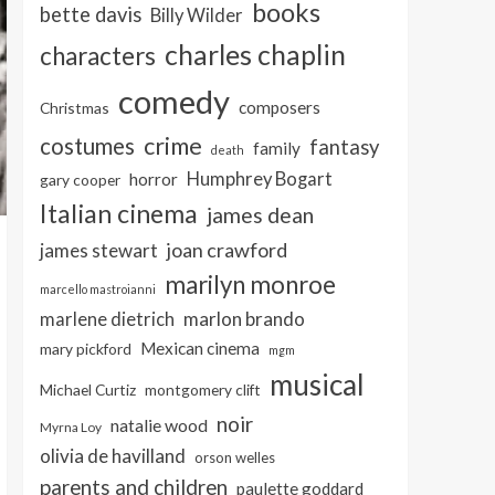
books
bette davis
Billy Wilder
charles chaplin
characters
comedy
composers
Christmas
crime
costumes
fantasy
family
death
Humphrey Bogart
horror
gary cooper
Italian cinema
james dean
joan crawford
james stewart
marilyn monroe
marcello mastroianni
marlon brando
marlene dietrich
Mexican cinema
mary pickford
mgm
musical
Michael Curtiz
montgomery clift
noir
natalie wood
Myrna Loy
olivia de havilland
orson welles
parents and children
paulette goddard