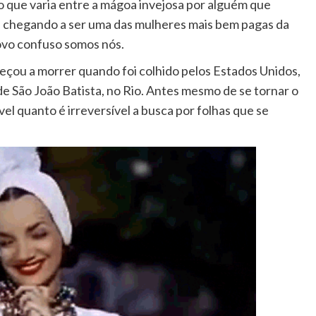
to que varia entre a mágoa invejosa por alguém que
so, chegando a ser uma das mulheres mais bem pagas da
ovo confuso somos nós.
çou a morrer quando foi colhido pelos Estados Unidos,
e São João Batista, no Rio. Antes mesmo de se tornar o
el quanto é irreversível a busca por folhas que se