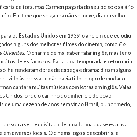
icaria de fora, mas Carmen pagaria do seu bolso o salário
ém. Em time que se ganha não se mexe, diz um velho
para os
Estados Unidos
em 1939, o ano em que eclodiu
ados alguns dos melhores filmes do cinema, como
E o
 Uivantes.
O charme de mal saber falar inglês, mas ter o
 muitos deles famosos. Faria uma temporada e retornaria
 só lhe renderam dores de cabeça e drama: diriam alguns
roduzido às pressas e não havia tido tempo de mudar o
armen cantara muitas músicas com letras em inglês. Vaias
os Unidos, onde o carinho do dinheiro e do povo
 de uma dezena de anos sem vir ao Brasil, ou por medo,
 passou a ser requisitada de uma forma quase escrava,
em diversos locais. O cinema logo a descobriria, e