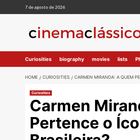
7 de agosto de 2026
Curiosities
biography
movies
lists
P
HOME
CURIOSITIES
CARMEN MIRANDA: A QUEM PE
Curiosities
Carmen Miran
Pertence o Íco