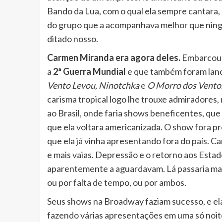
Bando da Lua, com o qual ela sempre cantara, f
do grupo que a acompanhava melhor que ningu
ditado nosso.
Carmen Miranda era agora deles.
Embarcou 
a
2ª Guerra Mundial
e que também foram lanç
Vento Levou,
Ninotchka
e
O Morro dos Ventos
carisma tropical logo lhe trouxe admiradores,
ao Brasil, onde faria shows beneficentes, que
que ela voltara americanizada. O show fora p
que ela já vinha apresentando fora do país. C
e mais vaias. Depressão e o retorno aos Estad
aparentemente a aguardavam. Lá passaria mais
ou por falta de tempo, ou por ambos.
Seus shows na Broadway faziam sucesso, e ela
fazendo várias apresentações em uma só noite 