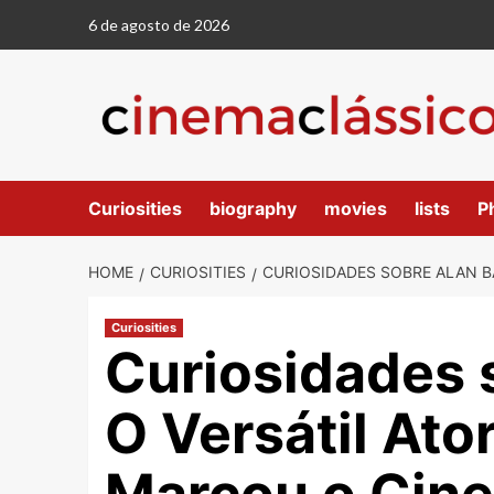
6 de agosto de 2026
Curiosities
biography
movies
lists
P
HOME
CURIOSITIES
CURIOSIDADES SOBRE ALAN B
Curiosities
Curiosidades 
O Versátil Ato