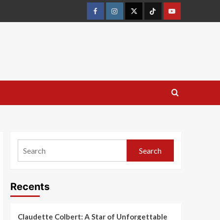
Search
Recents
Claudette Colbert: A Star of Unforgettable