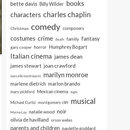
books
bette davis
Billy Wilder
charles chaplin
characters
comedy
composers
Christmas
crime
costumes
fantasy
family
death
Humphrey Bogart
horror
gary cooper
Italian cinema
james dean
joan crawford
james stewart
marilyn monroe
marcello mastroianni
marlon brando
marlene dietrich
Mexican cinema
mary pickford
mgm
musical
Michael Curtiz
montgomery clift
noir
natalie wood
Myrna Loy
olivia de havilland
orson welles
parents and children
paulette goddard